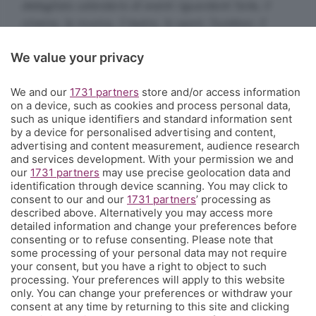
dettagliato calendario di eventi riguardanti l'arte, il
cinema, la musica, il teatro, lo sport, l'outdoor, il
food&drink, la famiglia, i festival, le rassegne e le
We value your privacy
sagre. E un webmagazine che ogni giorno propone
articoli di approfondimento, interviste, mini-guide,
We and our
1731 partners
store and/or access information
fotogallery e video.
Cosa succede a Bergamo.
on a device, such as cookies and process personal data,
such as unique identifiers and standard information sent
Contatti
by a device for personalised advertising and content,
Informazioni:
info@eppen.it
- 035.358754
advertising and content measurement, audience research
Redazione:
redazione@eppen.it
and services development. With your permission we and
Pubblicità:
commerciale@eppen.it
our
1731 partners
may use precise geolocation data and
identification through device scanning. You may click to
Per proporre il tuo evento
clicca qui
consent to our and our
1731 partners
’ processing as
described above. Alternatively you may access more
detailed information and change your preferences before
consenting or to refuse consenting. Please note that
some processing of your personal data may not require
your consent, but you have a right to object to such
processing. Your preferences will apply to this website
© COPYRIGHT 2026 - S.E.S.A.A.B. S.p.a. con sede in Viale Papa
only. You can change your preferences or withdraw your
Giovanni XXIII, 118 24121 Bergamo - E' vietata la riproduzione
consent at any time by returning to this site and clicking
anche parziale