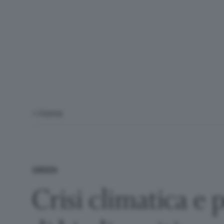
< Home
GREEN
Crisi climatica e 