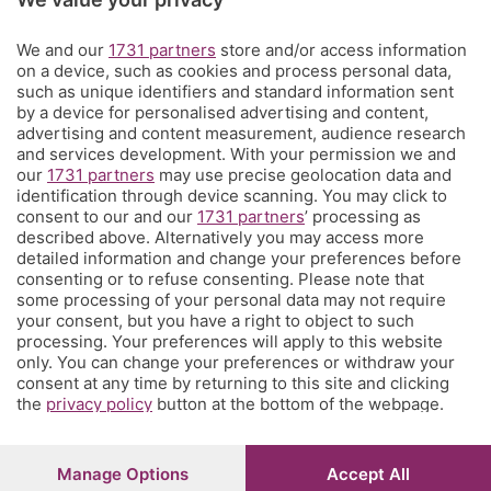
Territorio
We and our
1731 partners
store and/or access information
on a device, such as cookies and process personal data,
Servizi
such as unique identifiers and standard information sent
by a device for personalised advertising and content,
advertising and content measurement, audience research
Chi Siamo
and services development. With your permission we and
our
1731 partners
may use precise geolocation data and
identification through device scanning. You may click to
Community
consent to our and our
1731 partners
’ processing as
described above. Alternatively you may access more
Network
detailed information and change your preferences before
consenting or to refuse consenting. Please note that
some processing of your personal data may not require
your consent, but you have a right to object to such
processing. Your preferences will apply to this website
only. You can change your preferences or withdraw your
consent at any time by returning to this site and clicking
© COPYRIGHT 2026 - S.E.S.A.A.B. S.p.a. con sede in Viale
the
privacy policy
button at the bottom of the webpage.
Papa Giovanni XXIII, 118 24121 Bergamo - E' vietata la
riproduzione anche parziale
Iscritta al Registro Imprese di Bergamo al n.243762 |
Manage Options
Accept All
Capitale sociale Euro 10.000.000 i.v.