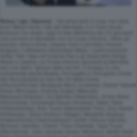
Roma, 1 giu. (Apcom)
- Sei attaccanti in rosa, ma resta
fuori Bakari Kone, l'ala del Marsiglia. Il ct Sven Goran
Eriksson ha varato oggi la lista definitiva dei 23 giocatori
che porterà al Mondiale con la Costa d'Avorio. Sette gli
esclusi: oltre a Kone, restano fuori il portiere Vincent
Angban, il difensore Abdoulaye Meite, i centrocampisti
Gilles Yapi Yapo ed Emerse Fae e gli attaccanti Kanga
Akale e Lassina. La Costa d'Avorio giocherà ai Mondiali
nel così detto "girone della morte", il Gruppo G che
comprende anche Brasile, Portogallo e l'incognita Corea
del Nord.Questa la lista dei 23 della Costa
d'Avorio:Portieri: Boubacar Barry (Lokeren), Daniel Yeboah
(Asec Mimosas), Aristide Zogbo (Maccabi
Netanya).Difensori: Sol Bamba (Hibernian), Arthur Boka
(Stoccarda), Emmanuel Eboue (Arsenal), Siaka Tiene
(Valenciennes), Kolo Toure (Manchester City), Guy Demel
(Amburgo), Steve Gohouri (Wigan), Benjamin Angoua
(Valenciennes).Centrocampisti: Didier Zokora (Seville),
Romaric (Seville), Cheick Tiote (Twente), Yaya Toure
(Barcellona), Jean-Jacques Gosso (Monaco), Abdel Kader