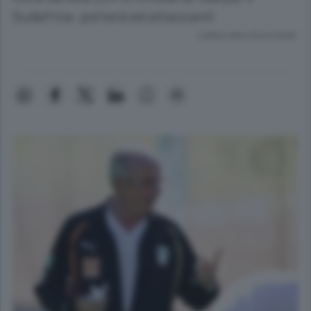
Sudafrica: porterà sei attaccanti
Lettura meno di un minuto.