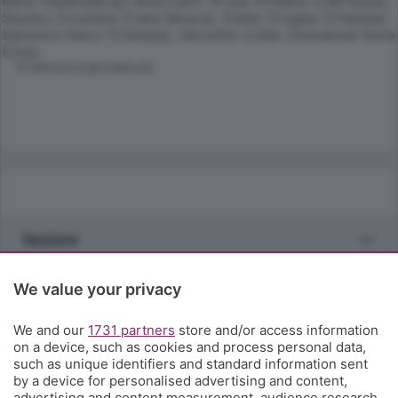
Keita (Galatasaray).Attaccanti: Aruna Dindane (Lekhwiya),
Seydou Doumbia (Cska Mosca), Didier Drogba (Chelsea),
Salomon Kalou (Chelsea), Gervinho (Lille), Emmanuel Kone
(Cluj).
© RIPRODUZIONE RISERVATA
Sezioni
Rubriche
We value your privacy
We and our
1731 partners
store and/or access information
Territorio
on a device, such as cookies and process personal data,
such as unique identifiers and standard information sent
by a device for personalised advertising and content,
Servizi
advertising and content measurement, audience research