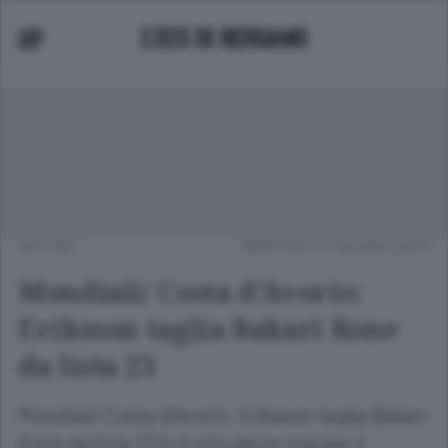
APCOM
MARTEDÌ 01 GIUGNO 2010
Mondiali/ Costa d'Avorio:
Eriksson taglia Bakari Kone
da lista 23
Mondiali/ Costa d'Avorio: Eriksson taglia Bakari
Kone da lista 23 Il ct chiude la rosa per il