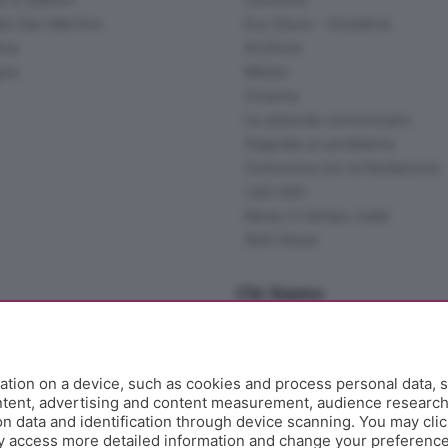
lle San Martino
Eco Store - Iniziative
ina
Archivio
gna
Meteo
Cinema
Le aziende comunicano
Segnala un problema
Comunica con la Redazione
I più letti
News in tempo reale
Skill Alexa
Chi Siamo
Redazione
Editore
Contatti
tion on a device, such as cookies and process personal data, s
Collabora con noi
ontent, advertising and content measurement, audience researc
 data and identification through device scanning. You may clic
Privacy e Policy
y access more detailed information and change your preference