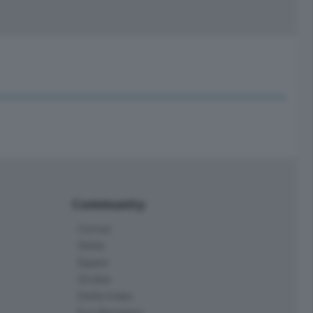
Community
Corner
Skille
Eppen
Orobie
Delta Index
Eco.Bergamo