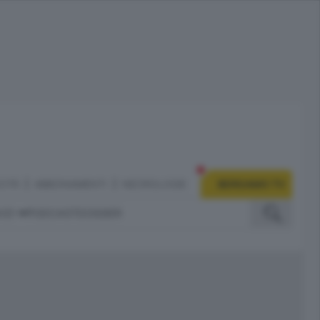
CITÀ
ABBONAMENTI
NECROLOGIE
BERGAMO TV
IZI
PODCAST
DOSSIER