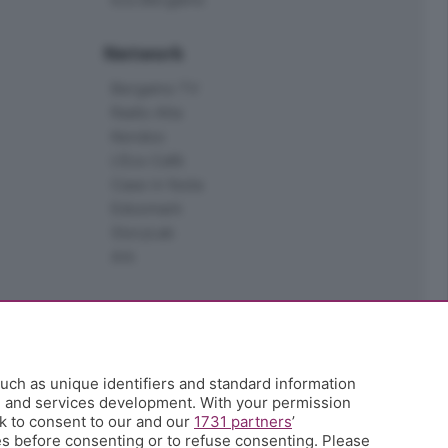
Network
Bergamo TV
Radio Alta
Kendoo
L'Eco Cafè
Case in festa
Edoomark
StoryLab
Ark
uch as unique identifiers and standard information
h and services development. With your permission
k to consent to our and our
1731 partners
’
s before consenting or to refuse consenting. Please