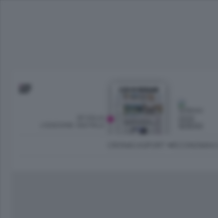
SFOGLIA
OGGI
L’EDIZIONE DIGITALE
SERENO
CRONACA
SPORT
ECONOMIA
C
Ambiente e Energia
Bergamo Città
Classifica UEFA C
Ami
Eppen
League
La rivista online dedicata al
Bergamo Senza Confini
Val Brembana
Il 
al tempo libero di Bergamo 
Classifiche