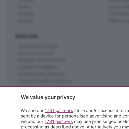
Video
Isola e Va
Podcast
Val Cavall
Dossier
Valle Ima
Rubriche
Ambiente e Energia
Amici con la coda
Bergamo Senza Confini
Il piacere di leggere
Interviste allo specchio
L'Eco di Bergamo Incontra
La Buona Domenica
La salute
We value your privacy
Le tue foto
Moda e tendenze
We and our
1731 partners
store and/or access informa
Orobie
sent by a device for personalised advertising and c
we and our
1731 partners
may use precise geolocation
La domenica del villaggio
processing as described above. Alternatively you ma