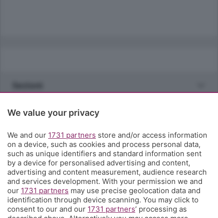
Sezioni
Rubriche
We value your privacy
We and our
1731 partners
store and/or access information
Territorio
on a device, such as cookies and process personal data,
such as unique identifiers and standard information sent
by a device for personalised advertising and content,
Servizi
advertising and content measurement, audience research
and services development. With your permission we and
our
1731 partners
may use precise geolocation data and
Chi Siamo
identification through device scanning. You may click to
consent to our and our
1731 partners
’ processing as