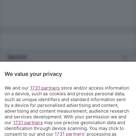
Sezioni
Rubriche
We value your privacy
We and our
1731 partners
store and/or access information
Territorio
on a device, such as cookies and process personal data,
such as unique identifiers and standard information sent
by a device for personalised advertising and content,
Servizi
advertising and content measurement, audience research
and services development. With your permission we and
our
1731 partners
may use precise geolocation data and
Chi Siamo
identification through device scanning. You may click to
consent to our and our
1731 partners
’ processing as