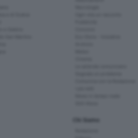
ana
Necrologie
na e di Scalve
Ogni vita un racconto
d
Pubblicità
o e Sebino
Concorsi
lle San Martino
Eco Store - Iniziative
ina
Archivio
gna
Meteo
Cinema
Le aziende comunicano
Segnala un problema
Comunica con la Redazione
I più letti
News in tempo reale
Skill Alexa
Chi Siamo
Redazione