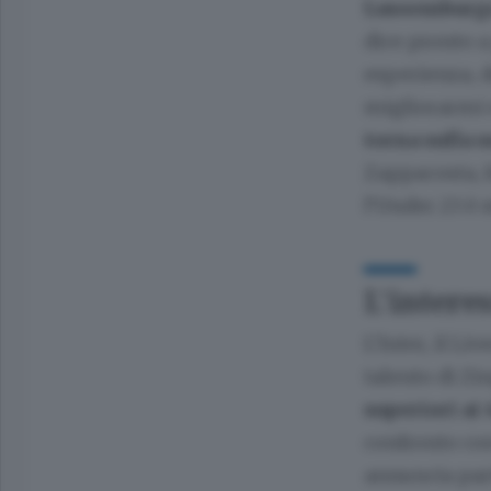
Lussemburgo 
dice pronto a
esperienza, d
migliorarmi e
torna sulla 
Zappacosta, 
l’Under 23 è
L’interes
L’Inter, il L
talento di Zi
superiori ai
confronto con 
annuncia par