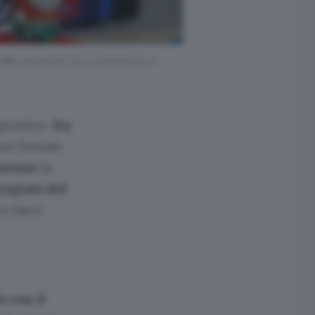
o dalle amichevoli con Lussemburgo e
pronto».
Da
er l’estate
losione
in
regiato del
e Sarri.
e con il