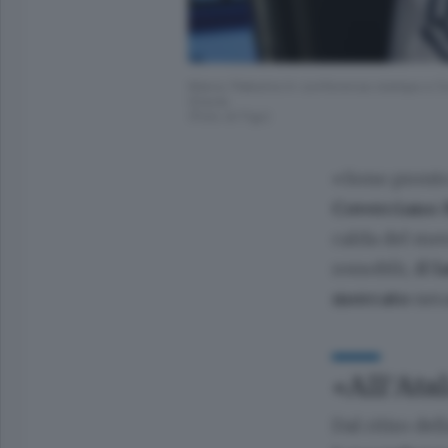
Marco Palestra in conferenza stampa a Cov
Grecia
(Foto di Figc)
«Sono pronto
Coverciano
calda del me
rossoblù,
il l
mercato
nera
«All’Ata
Dal ritiro de