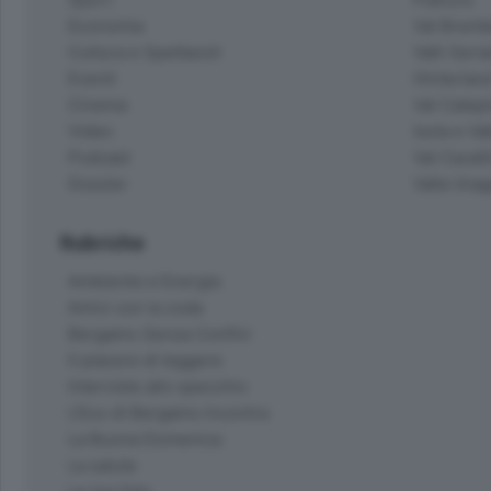
Economia
Val Bremb
Cultura e Spettacoli
Valli Seria
Eventi
Hinterlan
Cinema
Val Calepi
Video
Isola e Va
Podcast
Val Cavall
Dossier
Valle Ima
Rubriche
Ambiente e Energia
Amici con la coda
Bergamo Senza Confini
Il piacere di leggere
Interviste allo specchio
L'Eco di Bergamo Incontra
La Buona Domenica
La salute