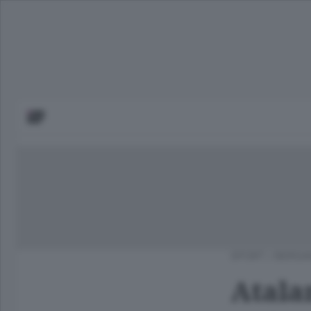
SPORT
/
BERGA
Atalan