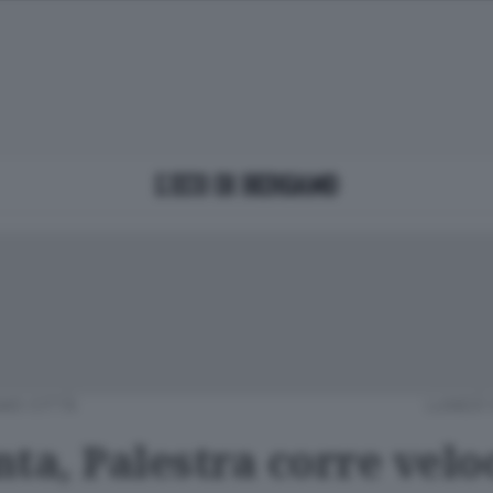
MO CITTÀ
LUNEDÌ 
ta, Palestra corre velo