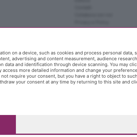
Editore
Contatti
Collabora con noi
Privacy e Policy
tion on a device, such as cookies and process personal data, s
ontent, advertising and content measurement, audience researc
 data and identification through device scanning. You may clic
y access more detailed information and change your preference
ot require your consent, but you have a right to object to such
hdraw your consent at any time by returning to this site and cl
e Papa Giovanni XXIII, 118 24121 Bergamo - E' vietata la
pitale sociale Euro 10.000.000 i.v.