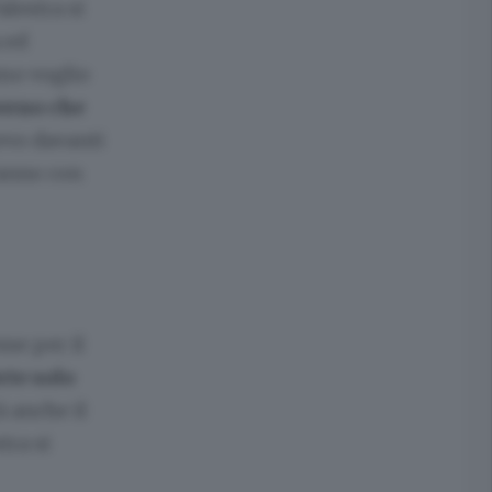
alestra si
 ed
imo voglio
terno che
vevo davanti
’anno con
sse per il
rte solo
à anche il
tra si