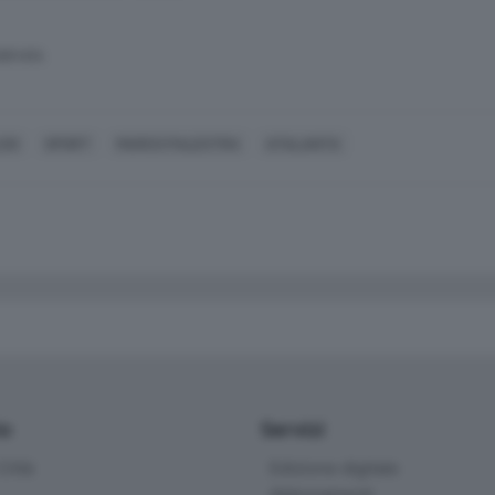
SERVATA
CIO
SPORT
MARCO PALESTRA
ATALANTA
io
Servizi
ittà
Edizione digitale
Abbonamenti