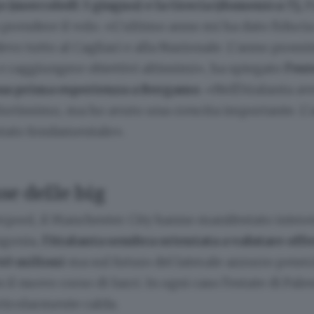
(mercoledì 3 giugno) e la Grecia (domenica 7),
P
 prendere il volo. «L’ultimo anno mi ha dato fiducia
evo tutto al Cagliari e alla Nazionale. L’anno pross
 raggiungere obiettivi altissimi», ha spiegato
l’es
sua prima esperienza a Bergamo
. «Nell’Atalanta a
fortissimo, ma ho avuto una crescita importante. L
 stato fondamentale».
se delle big
iverpool, il Manchester City hanno manifestato intere
ngonia,
l’Atalanta sembra orientata a valutare offe
 40 milioni
ma sul futuro del laterale azzurro peser
il nuovo corso di Sarri. In ogni caso l’estate di Pales
ticolarmente calda.