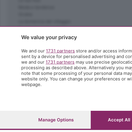
Le tue foto
Moda e tendenze
Orobie
La domenica del villaggio
Ricette (quasi) perfette
Scienza e Tecnologia
We value your privacy
Tic Tac
Volontariato
We and our
1731 partners
store and/or access informa
sent by a device for personalised advertising and c
StoryLab
we and our
1731 partners
may use precise geolocation
Il punto
processing as described above. Alternatively you ma
L'EcoCafè
note that some processing of your personal data may n
Editoriali
website only. You can change your preferences or wit
webpage.
© COPYRIGHT 2026 - S.E.S.A.A.B. S.p.a. con sede in Vial
riproduzione anche parziale
Iscritta al Registro Imprese di Bergamo al n.243762 | Ca
Manage Options
Accept All