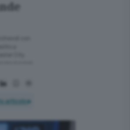
ande
michevoli con
stito a
ester City.
ra meno di un minuto.
o articolo