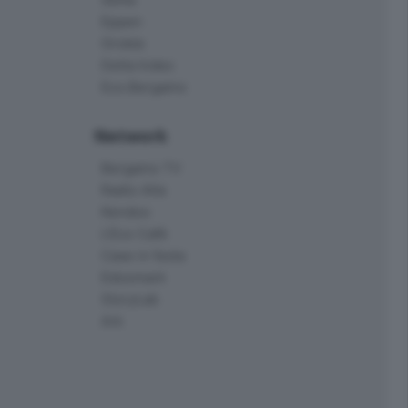
Eppen
Orobie
Delta Index
Eco.Bergamo
Network
Bergamo TV
Radio Alta
Kendoo
L'Eco Cafè
Case in festa
Edoomark
StoryLab
Ark