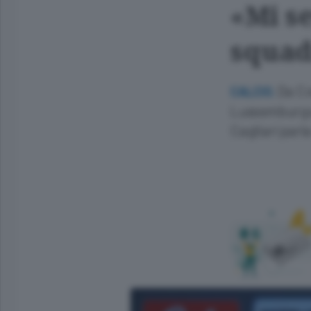
«Mi s
squad
Da Co
CALCIO.
Lussemburgo e
Cagliari parla