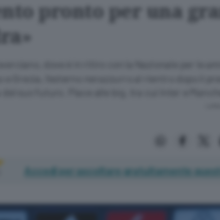
ento pronto per una gr
ra»
verciano, dove è in ritiro con la Nazionale per le a
 Grecia, l’esterno nerazzurro al rientro dopo il pre
 del suo futuro. Piace alle big, tra cui Inter e Manch
Lettu
Accedi per ascoltare gratuitamente quest