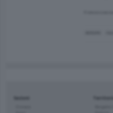
© RIPRODUZIONE RI
BERGAMO
CAL
Sezioni
Territor
Cronaca
Bergamo C
Sport
Pianura