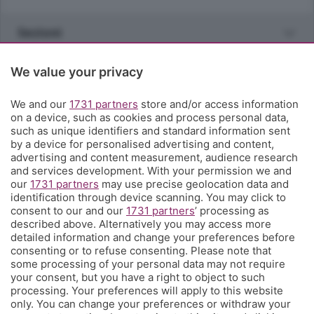
Sezioni
Rubriche
We value your privacy
We and our
1731 partners
store and/or access information
Territorio
on a device, such as cookies and process personal data,
such as unique identifiers and standard information sent
by a device for personalised advertising and content,
Servizi
advertising and content measurement, audience research
and services development. With your permission we and
our
1731 partners
may use precise geolocation data and
Chi Siamo
identification through device scanning. You may click to
consent to our and our
1731 partners
’ processing as
described above. Alternatively you may access more
Community
detailed information and change your preferences before
consenting or to refuse consenting. Please note that
some processing of your personal data may not require
Network
your consent, but you have a right to object to such
processing. Your preferences will apply to this website
only. You can change your preferences or withdraw your