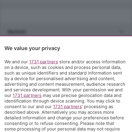
Sezioni
Rubriche
We value your privacy
We and our
1731 partners
store and/or access information
Territorio
on a device, such as cookies and process personal data,
such as unique identifiers and standard information sent
by a device for personalised advertising and content,
Servizi
advertising and content measurement, audience research
and services development. With your permission we and
our
1731 partners
may use precise geolocation data and
Chi Siamo
identification through device scanning. You may click to
consent to our and our
1731 partners
’ processing as
described above. Alternatively you may access more
Community
detailed information and change your preferences before
consenting or to refuse consenting. Please note that
some processing of your personal data may not require
Network