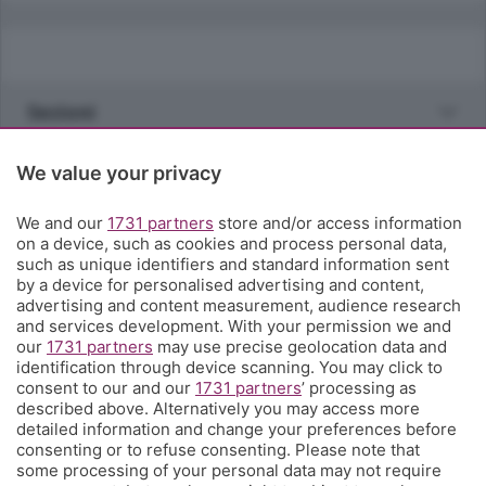
Sezioni
Rubriche
We value your privacy
We and our
1731 partners
store and/or access information
Territorio
on a device, such as cookies and process personal data,
such as unique identifiers and standard information sent
by a device for personalised advertising and content,
Servizi
advertising and content measurement, audience research
and services development. With your permission we and
our
1731 partners
may use precise geolocation data and
Chi Siamo
identification through device scanning. You may click to
consent to our and our
1731 partners
’ processing as
described above. Alternatively you may access more
Community
detailed information and change your preferences before
consenting or to refuse consenting. Please note that
some processing of your personal data may not require
Network