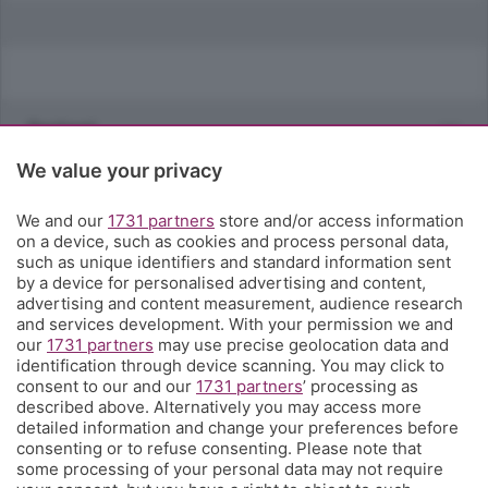
Sezioni
Rubriche
We value your privacy
We and our
1731 partners
store and/or access information
Territorio
on a device, such as cookies and process personal data,
such as unique identifiers and standard information sent
by a device for personalised advertising and content,
Servizi
advertising and content measurement, audience research
and services development. With your permission we and
our
1731 partners
may use precise geolocation data and
Chi Siamo
identification through device scanning. You may click to
consent to our and our
1731 partners
’ processing as
described above. Alternatively you may access more
Community
detailed information and change your preferences before
consenting or to refuse consenting. Please note that
some processing of your personal data may not require
Network