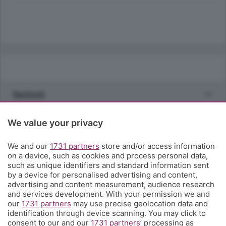
Sezioni
Rubriche
We value your privacy
We and our
1731 partners
store and/or access information
Territorio
on a device, such as cookies and process personal data,
such as unique identifiers and standard information sent
by a device for personalised advertising and content,
Servizi
advertising and content measurement, audience research
and services development. With your permission we and
our
1731 partners
may use precise geolocation data and
Chi Siamo
identification through device scanning. You may click to
consent to our and our
1731 partners
’ processing as