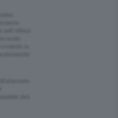
 bomber
ta nuova
ì, nell’ ultima
esto molte
 a volerlo, in
aratteristiche
ll’attaccante.
l
usibile, farà