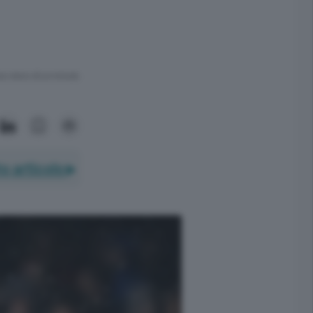
ra meno di un minuto.
o articolo