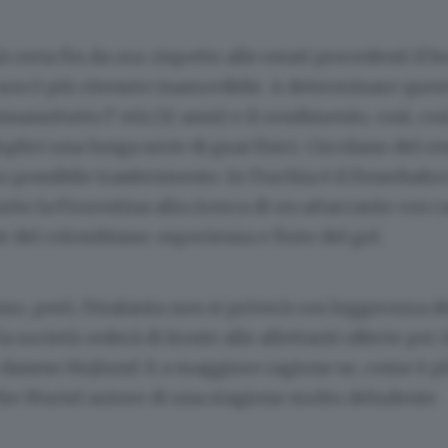
à certa fin da ora: rispetto alle estati precedenti il
on è più ritenuto inamovibile. A determinare ques
nanzitutto l’ età (32 anni) e il rendimento, così, cos
plici una lunga serie di guai fisici. Circolano del r
o possibile trasferimento. In Turchia è il Fenerbahce
utto la Fiorentina alla ricerca di un attaccante con c
le del colombiano: esperienza e fiuto del gol.
so, però, l’Atalanta non si priverà con leggerezza de
a società cederà di fronte alle allettanti offerte per i
anese Hojlund. E a maggiore ragione se, come è pla
che Muriel autore di una stagione molto deludente.