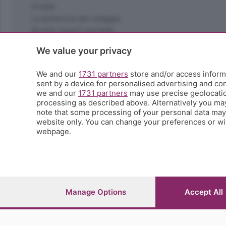
Orobie
La domenica del villaggio
Ricette (quasi) perfette
Scienza e Tecnologia
We value your privacy
Tic Tac
Volontariato
We and our
1731 partners
store and/or access informa
StoryLab
sent by a device for personalised advertising and c
Il punto
we and our
1731 partners
may use precise geolocation
processing as described above. Alternatively you ma
L'EcoCafè
note that some processing of your personal data may n
Editoriali
website only. You can change your preferences or wit
webpage.
© COPYRIGHT 2026 - S.E.S.A.A.B. S.p.a. con sede in Vial
riproduzione anche parziale
Iscritta al Registro Imprese di Bergamo al n.243762 | Ca
Manage Options
Accept All