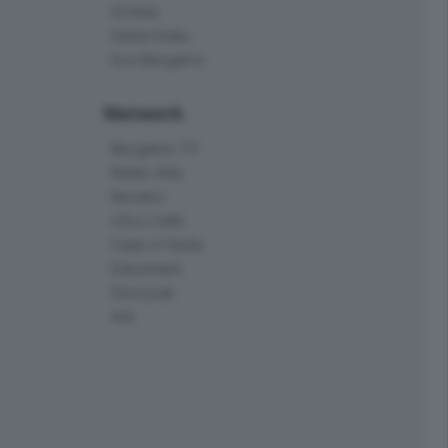
Orobie
Delta Index
Eco.Bergamo
Network
Bergamo TV
Radio Alta
Kendoo
L'Eco Cafè
Case in festa
Edoomark
StoryLab
Ark