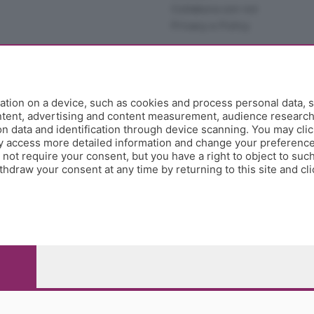
Collabora con noi
Privacy e Policy
tion on a device, such as cookies and process personal data, s
ontent, advertising and content measurement, audience researc
 data and identification through device scanning. You may clic
y access more detailed information and change your preference
ot require your consent, but you have a right to object to such
hdraw your consent at any time by returning to this site and cl
e Papa Giovanni XXIII, 118 24121 Bergamo - E' vietata la
pitale sociale Euro 10.000.000 i.v.