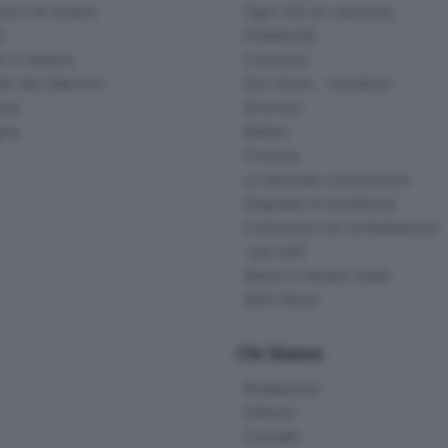
na e di Scalve
Ogni vita un racconto
d
Pubblicità
o e Sebino
Concorsi
lle San Martino
Eco Store - Iniziative
ina
Archivio
gna
Meteo
Cinema
Le aziende comunicano
Segnala un problema
Comunica con la Redazione
I più letti
News in tempo reale
Skill Alexa
Chi Siamo
Redazione
Editore
Contatti