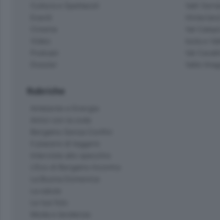
Cultura e Spettacoli
Valli Seria
Eventi
Hinterlan
Cinema
Val Calepi
Video
Isola e Va
Podcast
Val Cavall
Dossier
Valle Ima
Rubriche
Ambiente e Energia
Amici con la coda
Bergamo Senza Confini
Il piacere di leggere
Interviste allo specchio
L'Eco di Bergamo Incontra
La Buona Domenica
La salute
Le tue foto
Moda e tendenze