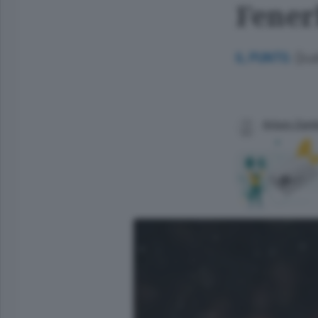
Fener
Qual
IL PUNTO.
Arturo Zam