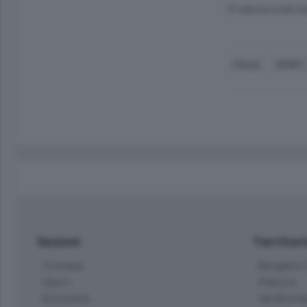
© RIPRODUZIONE RI
ITALIA
SPORT
Sezioni
Territor
Cronaca
Bergamo C
Sport
Pianura
Economia
Val Bremb