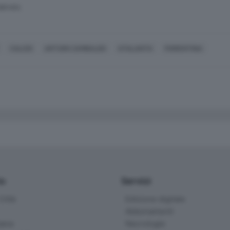
SERVATA
CALCIO
ARTURO ZAMBALDO
ATALANTA
FIORENTINA
io
Servizi
ittà
Edizione digitale
Abbonamenti
ana
Necrologie