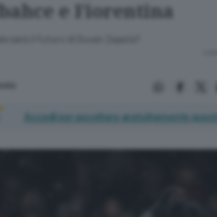
bahce e Fiorentina
e sarà il futuro di Duvan Zapata?
Lettu
baldo
Accedi per ascoltare gratuitamente quest