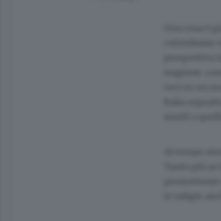
Una cosa è gi
colombiano n
prospettiva in
stagione, com
voci su un su
Italia sopratt
simili a quel
Al tempo stes
Tanto più se l
promettente d
le valigie an