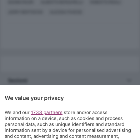
GIANNI MAURI
ALBERTO BERGAMELLI
ROBERTO RIGALI
JERRY BERTOCCHI
ALESSIA PAVESE
Sezioni
Rubriche
We value your privacy
We and our
1733 partners
store and/or access
Territorio
information on a device, such as cookies and process
personal data, such as unique identifiers and standard
information sent by a device for personalised advertising
Servizi
and content, advertising and content measurement,