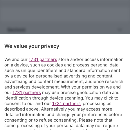
Sezioni
Rubriche
We value your privacy
We and our
1731 partners
store and/or access information
Territorio
on a device, such as cookies and process personal data,
such as unique identifiers and standard information sent
by a device for personalised advertising and content,
Servizi
advertising and content measurement, audience research
and services development. With your permission we and
our
1731 partners
may use precise geolocation data and
Chi Siamo
identification through device scanning. You may click to
consent to our and our
1731 partners
’ processing as
described above. Alternatively you may access more
Community
detailed information and change your preferences before
consenting or to refuse consenting. Please note that
some processing of your personal data may not require
Network