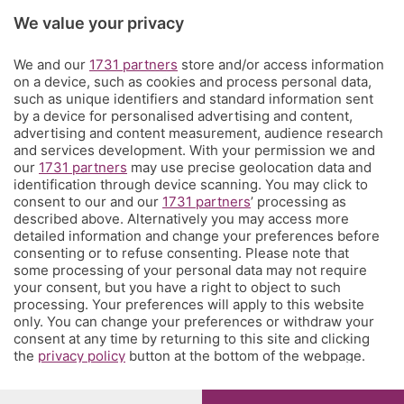
We value your privacy
Territorio
We and our
1731 partners
store and/or access information
on a device, such as cookies and process personal data,
Servizi
such as unique identifiers and standard information sent
by a device for personalised advertising and content,
advertising and content measurement, audience research
Chi Siamo
and services development. With your permission we and
our
1731 partners
may use precise geolocation data and
identification through device scanning. You may click to
Community
consent to our and our
1731 partners
’ processing as
described above. Alternatively you may access more
detailed information and change your preferences before
Network
consenting or to refuse consenting. Please note that
some processing of your personal data may not require
your consent, but you have a right to object to such
processing. Your preferences will apply to this website
only. You can change your preferences or withdraw your
consent at any time by returning to this site and clicking
the
privacy policy
button at the bottom of the webpage.
© COPYRIGHT 2026 - S.E.S.A.A.B. S.p.a. con sede in Viale
Papa Giovanni XXIII, 118 24121 Bergamo - E' vietata la
riproduzione anche parziale