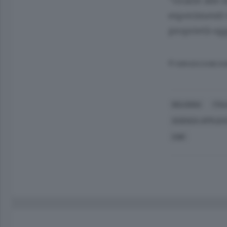
“Grazie alle s
esperimenti v
proprietà ogg
© RIPRODUZIONE RI
BOLOGNA
ITAL
SCIENZA APPLIC
CNR