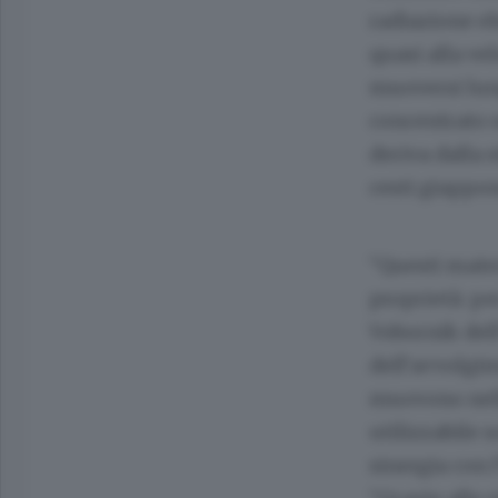
radiazione el
quasi alla ve
muoversi lung
concentrato s
deriva dalla 
cesti giappon
“Questi mater
proprietà: p
Vobornik dell
dell’avvolgim
muovono nell
utilizzabile 
sinergia con 