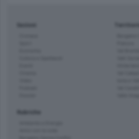
Sezioni
Territor
Cronaca
Bergamo C
Sport
Pianura
Economia
Val Bremb
Cultura e Spettacoli
Valli Seria
Eventi
Hinterlan
Cinema
Val Calepi
Video
Isola e Va
Podcast
Val Cavall
Dossier
Valle Ima
Rubriche
Ambiente e Energia
Amici con la coda
Bergamo Senza Confini