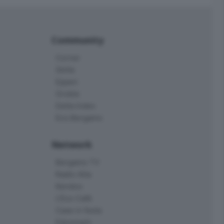
Community
Corner
Skille
Eppen
Orobie
Delta Index
Eco.Bergamo
Network
Bergamo TV
Radio Alta
Kendoo
L'Eco Cafè
Case in festa
Edoomark