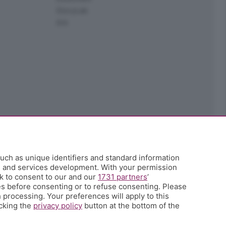
StoryLab
Ark
uch as unique identifiers and standard information
h and services development. With your permission
k to consent to our and our
1731 partners
’
s before consenting or to refuse consenting. Please
 processing. Your preferences will apply to this
icking the
privacy policy
button at the bottom of the