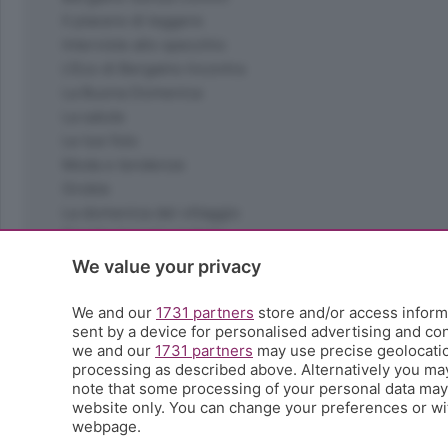
Il piacere di leggere
Interviste allo specchio
L'Eco di Bergamo Incontra
La Buona Domenica
La salute
Le tue foto
Moda e tendenze
Orobie
La domenica del villaggio
Ricette (quasi) perfette
Scienza e Tecnologia
We value your privacy
Tic Tac
Volontariato
We and our
1731 partners
store and/or access informa
sent by a device for personalised advertising and c
StoryLab
we and our
1731 partners
may use precise geolocation
Il punto
processing as described above. Alternatively you ma
L'EcoCafè
note that some processing of your personal data may n
Editoriali
website only. You can change your preferences or wit
webpage.