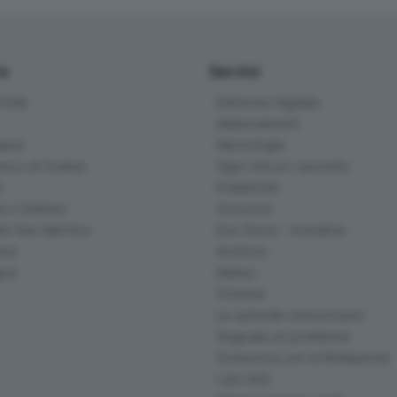
io
Servizi
ittà
Edizione digitale
Abbonamenti
ana
Necrologie
na e di Scalve
Ogni vita un racconto
d
Pubblicità
o e Sebino
Concorsi
lle San Martino
Eco Store - Iniziative
ina
Archivio
gna
Meteo
Cinema
Le aziende comunicano
Segnala un problema
Comunica con la Redazione
I più letti