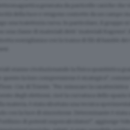
ettromagnetica generata da particelle cariche che 
locità della luce e vengono costrette da un campo 
o una traiettoria curva. In particolare, il gruppo si
u una classe di materiali detti ‘materiali Kagome’, 
stretta somiglianza con la trama di fili di bambù dei
esi.
iali stanno rivoluzionando la fisica quantistica graz
er questo la loro comprensione è strategica”, comm
’Iom-Cnr di Trieste. “Per misurare la caratteristica
ento degli elettroni, cioè la curvatura dello spazio i
a materia, è stata sfruttata una tecnica sperimenta
solo con la luce di sincrotrone. Determinante è stata
l’utilizzo di potenti supercalcolatori”, aggiunge Vob