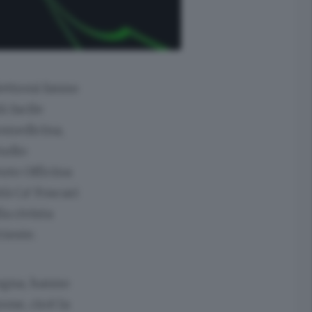
lettroni fanno
ù facile
iomedicina,
tudio
tuto Officina
tà Ca’ Foscari
la rivista
rieste.
logna, hanno
one, cioè la