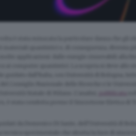
volta è stata misurata la particolare danza che gli e
ei materiali quantistici e, di conseguenza, diventa pi
n molte applicazioni: dalle energie rinnovabili alla b
ica ai computer quantistici. La scoprta si deve allo s
e guidato dall’Italia, con Università di Bologna, Isti
 del Consiglio Nazionale delle Ricerche e le Universi
Università Statale di Milano. L’analisi,
pubblicata
sul
s, è stata condotta presso il Sincrotrone Elettra di T
 guidati da Domenico Di Sante, dell’Università di Bo
a tecnica sperimentale che sfrutta la luce di sincrotr