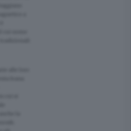
viaggiano
magnetico a
 è
il cui nome
 tradizionali
ie alle loro
enta Ivana
n cui si
le
 anche la
ornik: