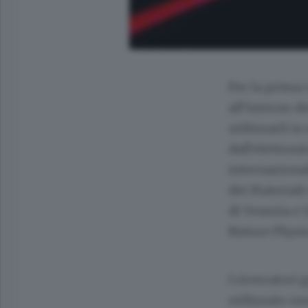
Per la prima 
all’interno d
utilizzarli i
dall’elettron
internazional
dei Materiali
di Venezia e 
Nature Physic
I ricercatori
utilizzato un