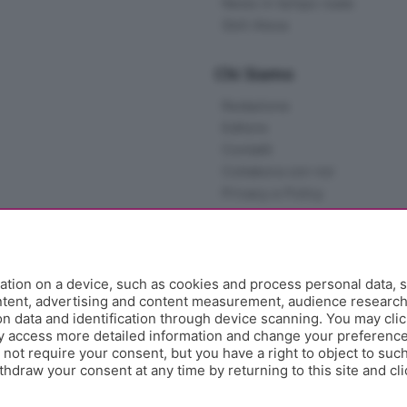
News in tempo reale
Skill Alexa
Chi Siamo
Redazione
Editore
Contatti
Collabora con noi
Privacy e Policy
tion on a device, such as cookies and process personal data, s
ontent, advertising and content measurement, audience researc
 data and identification through device scanning. You may clic
y access more detailed information and change your preference
ot require your consent, but you have a right to object to such
hdraw your consent at any time by returning to this site and cl