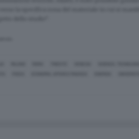
imulazioni teoriche, infatti, è stato possibile guidar
erso la specifica zona del materiale in cui si manif
etto dello studio”.
SERVATA
IA
MILANO
ROMA
TRIESTE
VENEZIA
SCIENZA, TECNOLOGI
ATA
FISICA
ECONOMIA, AFFARI E FINANZA
ENERGIA
UNIVERSIT