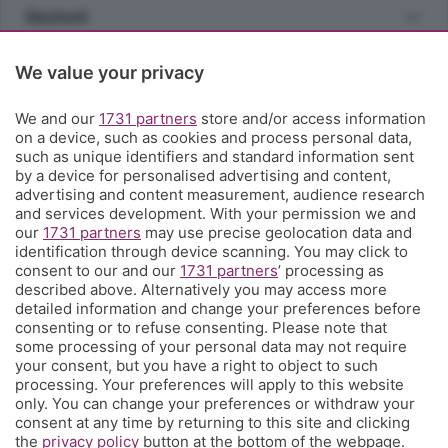
Sezioni
Rubriche
We value your privacy
We and our
1731 partners
store and/or access information
Territorio
on a device, such as cookies and process personal data,
such as unique identifiers and standard information sent
by a device for personalised advertising and content,
Servizi
advertising and content measurement, audience research
and services development. With your permission we and
our
1731 partners
may use precise geolocation data and
Chi Siamo
identification through device scanning. You may click to
consent to our and our
1731 partners
’ processing as
described above. Alternatively you may access more
Community
detailed information and change your preferences before
consenting or to refuse consenting. Please note that
some processing of your personal data may not require
Network
your consent, but you have a right to object to such
processing. Your preferences will apply to this website
only. You can change your preferences or withdraw your
consent at any time by returning to this site and clicking
the
privacy policy
button at the bottom of the webpage.