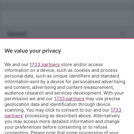
Sezioni
Rubriche
We value your privacy
We and our
1733 partners
store and/or access
Territorio
information on a device, such as cookies and process
personal data, such as unique identifiers and standard
information sent by a device for personalised advertising
Servizi
and content, advertising and content measurement,
audience research and services development. With your
permission we and our
1733 partners
may use precise
Chi Siamo
geolocation data and identification through device
scanning. You may click to consent to our and our
1733
partners
’ processing as described above. Alternatively
Community
you may access more detailed information and change
your preferences before consenting or to refuse
consenting. Please note that some processing of your