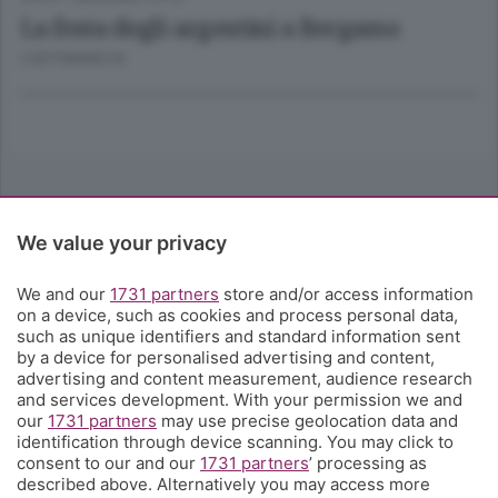
La festa degli argentini a Bergamo
3 SETTIMANE FA
We value your privacy
We and our
1731 partners
store and/or access information
on a device, such as cookies and process personal data,
such as unique identifiers and standard information sent
by a device for personalised advertising and content,
advertising and content measurement, audience research
and services development. With your permission we and
our
1731 partners
may use precise geolocation data and
identification through device scanning. You may click to
consent to our and our
1731 partners
’ processing as
described above. Alternatively you may access more