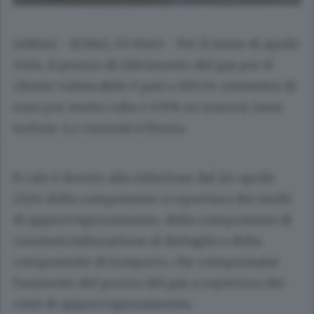
(ANSA) - ROMA, 03 MAG - Per il mese di aprile
2024, il prezzo di riferimento del gas per il
cliente vulnerabile è pari a 100,54 centesimi di
euro per metro cubo (-0,9% su marzo), tasse
incluse. Lo comunica l'Arera.
Il calo è dovuto alla riduzione dal 1/o aprile
2024 della componente a copertura dei rischi
di approvvigionamento, della componente di
commercializzazione al dettaglio e della
componente di trasporto, che compensano
l'aumento del prezzo del gas a copertura dei
costi di approvvigionamento.