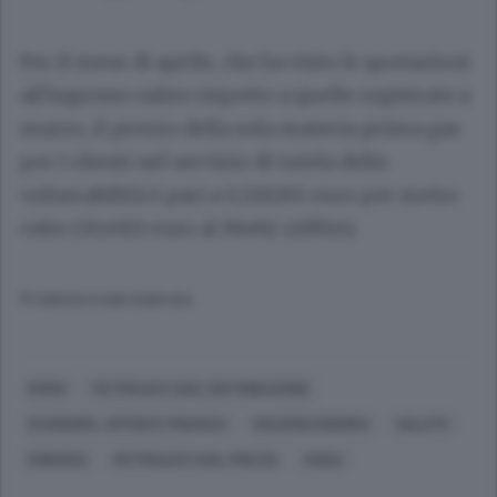
Per il mese di aprile, che ha visto le quotazioni
all'ingrosso salire rispetto a quelle registrate a
marzo, il prezzo della sola materia prima gas
per i clienti nel servizio di tutela della
vulnerabilità è pari a 0,326265 euro per metro
cubo (30,4921 euro al Mwh). (ANSA).
© RIPRODUZIONE RISERVATA
ROMA
PETROLIO E GAS, DISTRIBUZIONE
ECONOMIA, AFFARI E FINANZA
MACROECONOMIA
VALUTE
ENERGIA
PETROLIO E GAS, PREZZI
ANSA