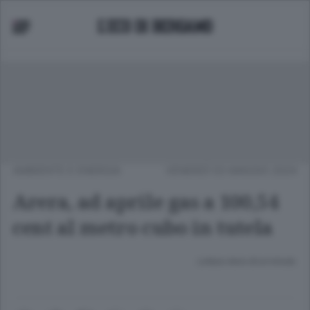
AMBIENTE E ENERGIA
VENERDÌ 03 MAGGIO 2024
Arera, ad aprile gas a 100,54
cent al metro cubo in tutela
Lettura meno di un minuto.