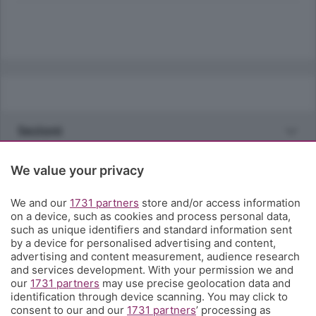
Sezioni
Rubriche
We value your privacy
We and our
1731 partners
store and/or access information
Territorio
on a device, such as cookies and process personal data,
such as unique identifiers and standard information sent
by a device for personalised advertising and content,
Servizi
advertising and content measurement, audience research
and services development. With your permission we and
our
1731 partners
may use precise geolocation data and
Chi Siamo
identification through device scanning. You may click to
consent to our and our
1731 partners
’ processing as