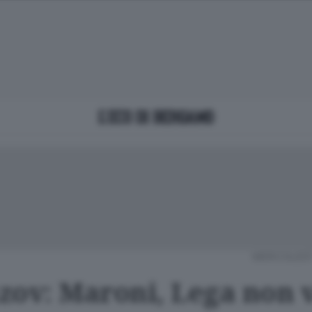
MERCOLEDÌ 
zov: Maroni, Lega non 