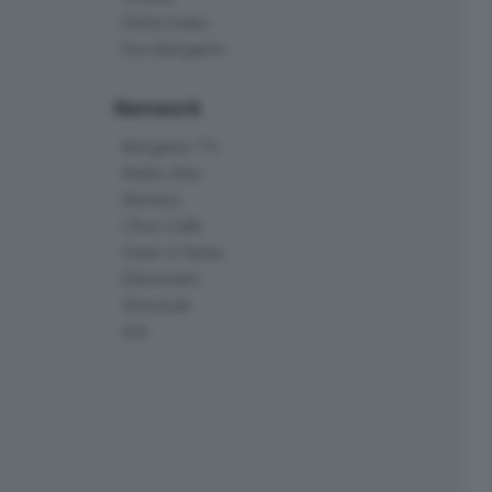
Delta Index
Eco.Bergamo
Network
Bergamo TV
Radio Alta
Kendoo
L'Eco Cafè
Case in festa
Edoomark
StoryLab
Ark