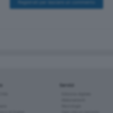
Registrati per lasciare un commento
io
Servizi
ittà
Edizione digitale
Abbonamenti
ana
Necrologie
na e di Scalve
Ogni vita un racconto