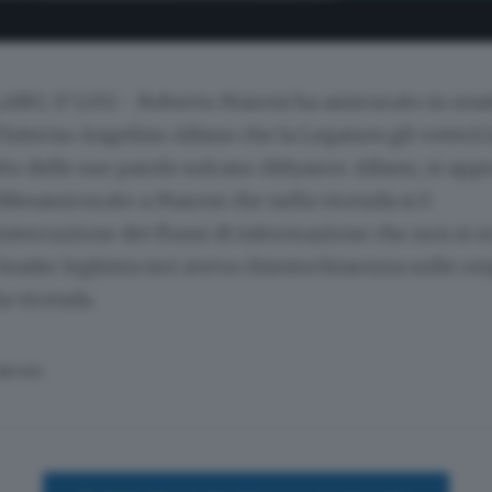
ANO, 17 LUG - Roberto Maroni ha assicurato in unat
'Interno Angelino Alfano che la Leganon gli voterà l
o delle sue parole sulcaso Ablyazov. Alfano, si app
ebbeassicurato a Maroni che nella vicenda si è
interruzione dei flussi di informazione che non si e
l leader leghista ieri aveva chiestochiarezza sulle re
la vicenda.
SERVATA