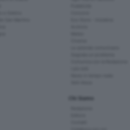
d
Pubblicità
o e Sebino
Concorsi
lle San Martino
Eco Store - Iniziative
ina
Archivio
gna
Meteo
Cinema
Le aziende comunicano
Segnala un problema
Comunica con la Redazione
I più letti
News in tempo reale
Skill Alexa
Chi Siamo
Redazione
Editore
Contatti
Collabora con noi