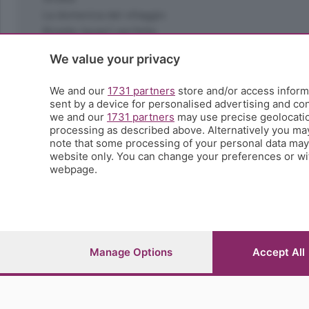
La domenica del villaggio
Ricette (quasi) perfette
Scienza e Tecnologia
We value your privacy
Tic Tac
Volontariato
We and our
1731 partners
store and/or access informa
StoryLab
sent by a device for personalised advertising and c
Il punto
we and our
1731 partners
may use precise geolocation
processing as described above. Alternatively you ma
L'EcoCafè
note that some processing of your personal data may n
Editoriali
website only. You can change your preferences or wit
webpage.
© COPYRIGHT 2026 - S.E.S.A.A.B. S.p.a. con sede in Vial
riproduzione anche parziale
Iscritta al Registro Imprese di Bergamo al n.243762 | Ca
Manage Options
Accept All