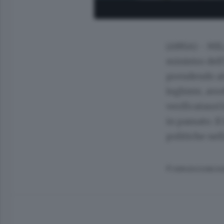
(ANSA) - MIL
ministro dell
prendendo att
leghiste, avr
verificataun'
in passato. I
politiche nel
© RIPRODUZIONE RI