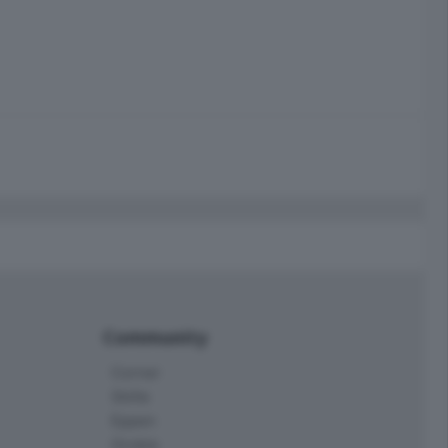
Community
Corner
Skille
Eppen
Orobie