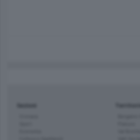
Sezioni
Territor
Cronaca
Bergamo C
Sport
Pianura
Economia
Val Bremb
Cultura e Spettacoli
Valli Seria