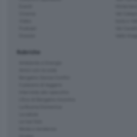
Eventi
Hinterlan
Cinema
Val Calepi
Video
Isola e Va
Podcast
Val Cavall
Dossier
Valle Ima
Rubriche
Ambiente e Energia
Amici con la coda
Bergamo Senza Confini
Il piacere di leggere
Interviste allo specchio
L'Eco di Bergamo Incontra
La Buona Domenica
La salute
Le tue foto
Moda e tendenze
Orobie