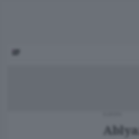
EUROPA
Ablya