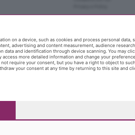
Privacy e Policy
tion on a device, such as cookies and process personal data, s
ontent, advertising and content measurement, audience researc
 data and identification through device scanning. You may clic
y access more detailed information and change your preference
ot require your consent, but you have a right to object to such
hdraw your consent at any time by returning to this site and cl
e Papa Giovanni XXIII, 118 24121 Bergamo - E' vietata la
pitale sociale Euro 10.000.000 i.v.