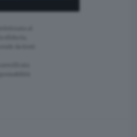
elefonata al
a sfiducia,
rende da fonti
raverificata
sponsabilità