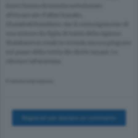
Esteri Emma Boninoha sottolineato
all'incaricato d'affari kazako,
ZhanybekManaliyev, che il coinvolgimento di
una minore (la figlia di 6anni della signora
Shalabayeva) rende la vicenda ancora piùgrave
sul piano della tutela dei diritti umani. Lo
riferisce laFarnesina.
© RIPRODUZIONE RISERVATA
Registrati per lasciare un commento