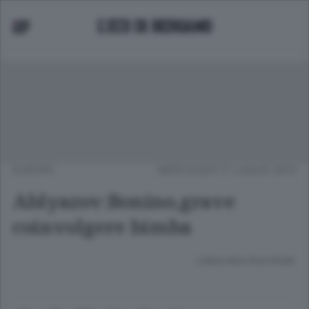
EUROPA
MERCOLEDÌ 17 LUGLIO 2013
Ablyazov:Bonino,grave
coinvolgere bimba
Lettura meno di un minuto.