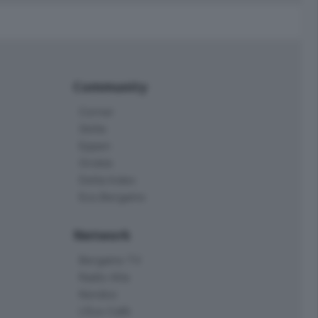
Community
Corner
Skille
Eppen
Orobie
Delta Index
Eco.Bergamo
Network
Bergamo TV
Radio Alta
Kendoo
L'Eco Cafè