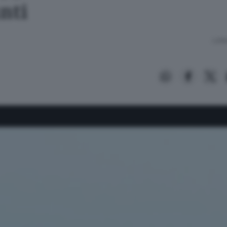
nti
Lettu