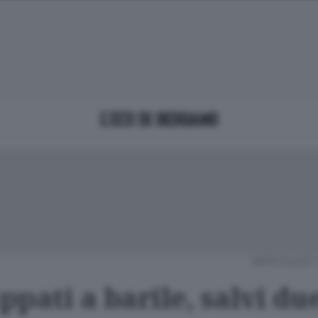
MERCOLEDÌ 
pati a barile, salvi du