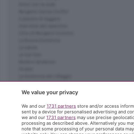
Amici con la coda
Bergamo Senza Confini
Il piacere di leggere
Interviste allo specchio
L'Eco di Bergamo Incontra
La Buona Domenica
La salute
Le tue foto
Moda e tendenze
Orobie
La domenica del villaggio
Ricette (quasi) perfette
Scienza e Tecnologia
We value your privacy
Tic Tac
Volontariato
We and our
1731 partners
store and/or access informa
sent by a device for personalised advertising and c
StoryLab
we and our
1731 partners
may use precise geolocation
Il punto
processing as described above. Alternatively you ma
L'EcoCafè
note that some processing of your personal data may n
Editoriali