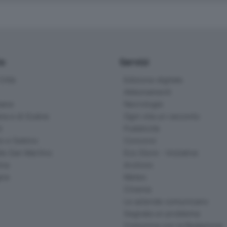
io
Servizi
ittà
Edizione digitale
Abbonamenti
ana
Necrologie
na e di Scalve
Ogni vita un racconto
d
Pubblicità
o e Sebino
Concorsi
lle San Martino
Eco Store - Iniziative
ina
Archivio
gna
Meteo
Cinema
Le aziende comunicano
Segnala un problema
Comunica con la Redazione