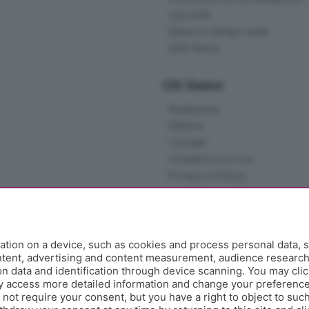
I più letti
News in tempo reale
Skill Alexa
Chi Siamo
Redazione
Editore
Contatti
Collabora con noi
Privacy e Policy
tion on a device, such as cookies and process personal data, s
ontent, advertising and content measurement, audience researc
 data and identification through device scanning. You may clic
y access more detailed information and change your preference
ot require your consent, but you have a right to object to such