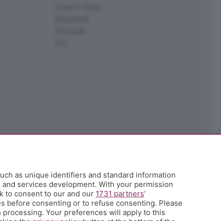
Case in festa
Edoomark
StoryLab
Ark
uch as unique identifiers and standard information
h and services development. With your permission
k to consent to our and our
1731 partners
’
s before consenting or to refuse consenting. Please
 processing. Your preferences will apply to this