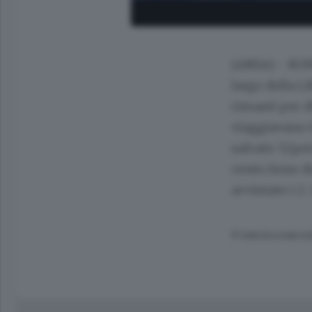
(ANSA) - ROM
largo della L
rimasti per 
viaggiavano è
salvato 52pe
cento.Sono du
avvistato i 2
© RIPRODUZIONE RI