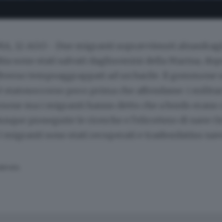
A, 12 AGO - Due migranti sopravvissuti alnaufragio 
ibia sono stati salvati dagliuomini della Marina, dop
diverso tempoaggrappati ad un barile. Il gommone s
 statosoccorso poco prima che affondasse: i milita
rsone ma i migranti hanno detto che a bordo erano 
nque proseguite le ricerche e l'elicottero di nave 
. I migranti sono stati recuperati e trasbordatisu nav
SERVATA