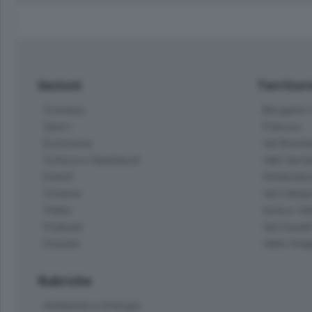
Sezioni
Territor
Cronaca
Bergamo C
Sport
Pianura
Economia
Val Bremb
Cultura e Spettacoli
Valli Seria
Eventi
Hinterlan
Cinema
Val Calepi
Video
Isola e Va
Podcast
Val Cavall
Dossier
Valle Ima
Rubriche
Ambiente e Energia