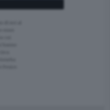
di ieri al
o esser
u cui
ri hanno
circa
Orioneha
e Fenice.