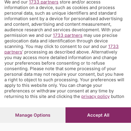
We and our
1733 partners
store and/or access
Territorio
information on a device, such as cookies and process
personal data, such as unique identifiers and standard
information sent by a device for personalised advertising
Servizi
and content, advertising and content measurement,
audience research and services development. With your
permission we and our
1733 partners
may use precise
Chi Siamo
geolocation data and identification through device
scanning. You may click to consent to our and our
1733
partners
’ processing as described above. Alternatively
Community
you may access more detailed information and change
your preferences before consenting or to refuse
consenting. Please note that some processing of your
Network
personal data may not require your consent, but you have
a right to object to such processing. Your preferences will
apply to this website only. You can change your
preferences or withdraw your consent at any time by
returning to this site and clicking the
privacy policy
button
at the bottom of the webpage.
© COPYRIGHT 2026 - S.E.S.A.A.B. S.p.a. con sede in Viale
Papa Giovanni XXIII, 118 24121 Bergamo - E' vietata la
Manage Options
Accept All
riproduzione anche parziale
Iscritta al Registro Imprese di Bergamo al n.243762 |
Capitale sociale Euro 10.000.000 i.v.