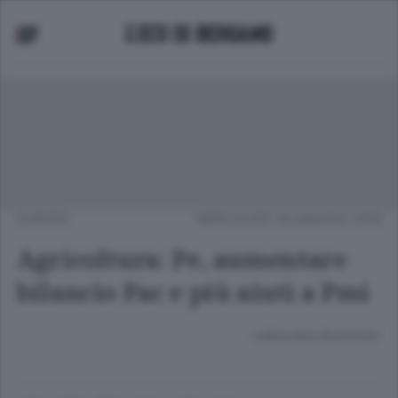
EUROPA
MERCOLEDÌ 30 MAGGIO 2018
Agricoltura: Pe, aumentare
bilancio Pac e più aiuti a Pmi
Lettura meno di un minuto.