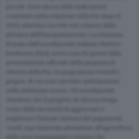
piccole. Sono alcuni delle indicazioni
contenute nella relazione sulla Pac dopo il
2020, adottata con 468 voti a favore dalla
plenaria dell'Europarlamento. La relazione,
firmata dall'eurodeputato italiano Herbert
Dorfmann (Ppe), arriva a pochi giorni dalla
presentazione ufficiale della proposta di
riforma della Pac, in programma venerdì 1
giugno, di cui sono circolate anticipazioni
nelle settimane scorse. Gli eurodeputati
chiedono che il progetto di riforma tenga
conto della necessità di aggiornare e
migliorare l'attuale sistema dei pagamenti
'verdi', una rinnovata attenzione all'agricoltura
delle aree svantaggiate e misure che