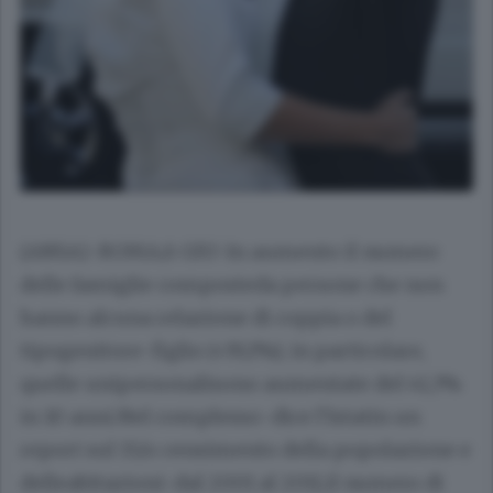
(ANSA)-ROMA,6 GIU-In aumento il numero
delle famiglie composteda persone che non
hanno alcuna relazione di coppia o del
tipogenitore-figlio (+39,1%); in particolare,
quelle unipersonalisono aumentate del 41,3%
in 10 anni.Nel complesso-dice l'Istatin un
report sul 15/o censimento della popolazione e
delleabitazioni-dal 2001 al 2011,il numero di