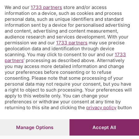
We and our
1733 partners
store and/or access
Territorio
information on a device, such as cookies and process
personal data, such as unique identifiers and standard
information sent by a device for personalised advertising
Servizi
and content, advertising and content measurement,
audience research and services development. With your
permission we and our
1733 partners
may use precise
Chi Siamo
geolocation data and identification through device
scanning. You may click to consent to our and our
1733
partners
’ processing as described above. Alternatively
Community
you may access more detailed information and change
your preferences before consenting or to refuse
consenting. Please note that some processing of your
Network
personal data may not require your consent, but you have
a right to object to such processing. Your preferences will
apply to this website only. You can change your
preferences or withdraw your consent at any time by
returning to this site and clicking the
privacy policy
button
at the bottom of the webpage.
© COPYRIGHT 2026 - S.E.S.A.A.B. S.p.a. con sede in Viale
Papa Giovanni XXIII, 118 24121 Bergamo - E' vietata la
Manage Options
Accept All
riproduzione anche parziale
Iscritta al Registro Imprese di Bergamo al n.243762 |