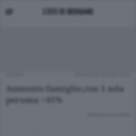
EUROPA
VENERDÌ 06 GIUGNO 2014
Aumento famiglie,con 1 sola
persona +41%
Lettura meno di un minuto.