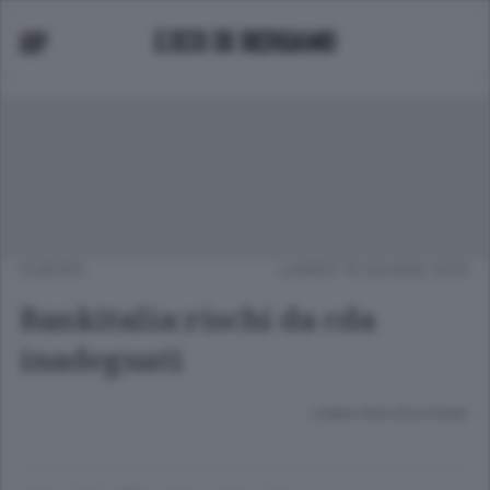
EUROPA
LUNEDÌ 16 GIUGNO 2014
Bankitalia:rischi da cda
inadeguati
Lettura meno di un minuto.