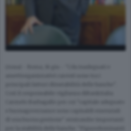
(Ansa) - Roma, 16 giu - "Cda inadeguati e
assettiorganizzativi carenti sono tra i
principali fattori diinstabilità delle banche".
Così il responsabile vigilanza diBankitalia
Carmelo Barbagallo per cui "capitale adeguato
e buonagovernance sono capisaldi essenziali
di una buona gestione" eentrambe importanti
per la stabilità delle banche. "Figuredominanti