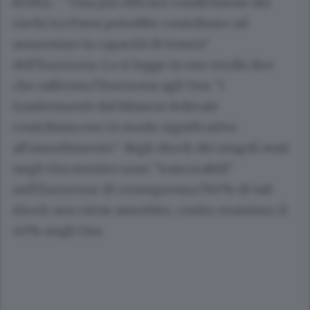
ROMA - "Una più efficace condivisione dei
rischi tra Paesi potrebbe contribuire ad
aumentare la capacità di tenuta"
dell'Eurozona. Lo si legge in uno studio Bce
che raffronta l'Eurozona agli Usa: "i
trasferimenti dal bilancio federale
contribuiscono in modo significativo
all'assorbimento" degli shock dei singoli stati
negli Usa mentre sono "trascurabili"
nell'Eurozona: di conseguenza l'80% di tali
shock non viene assorbito, contro massimo il
40% negli Usa.