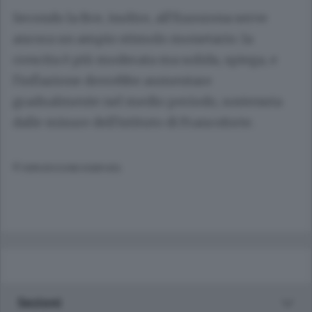
Secondo la Bce, inoltre, all'Eurozona serve
ancora un ampio stimolo monetario: la
crescita è più moderata ma solida, spiega, e
l'inflazione dovrebbe aumentare
gradualmente nel medio periodo, sostenuta
dalle misure dell'istituto di Francoforte.
© RIPRODUZIONE RISERVATA
Sezioni