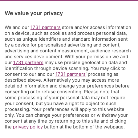
Rubriche
We value your privacy
We and our
1731 partners
store and/or access information
Territorio
on a device, such as cookies and process personal data,
such as unique identifiers and standard information sent
by a device for personalised advertising and content,
Servizi
advertising and content measurement, audience research
and services development. With your permission we and
our
1731 partners
may use precise geolocation data and
Chi Siamo
identification through device scanning. You may click to
consent to our and our
1731 partners
’ processing as
described above. Alternatively you may access more
Community
detailed information and change your preferences before
consenting or to refuse consenting. Please note that
some processing of your personal data may not require
Network
your consent, but you have a right to object to such
processing. Your preferences will apply to this website
only. You can change your preferences or withdraw your
consent at any time by returning to this site and clicking
the
privacy policy
button at the bottom of the webpage.
© COPYRIGHT 2026 - S.E.S.A.A.B. S.p.a. con sede in Viale