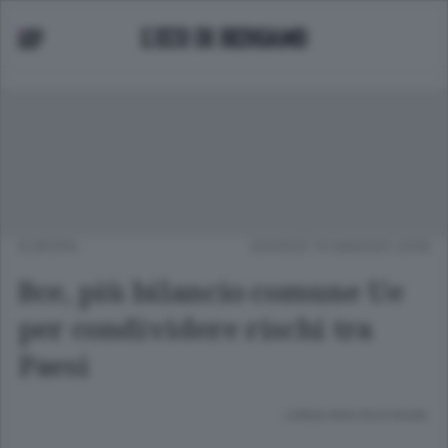
EUROPA
GIOVEDÌ 10 MAGGIO 2018
Bce, più bilancio comune Ue
per condividere rischi tra
Paesi
Lettura meno di un minuto.