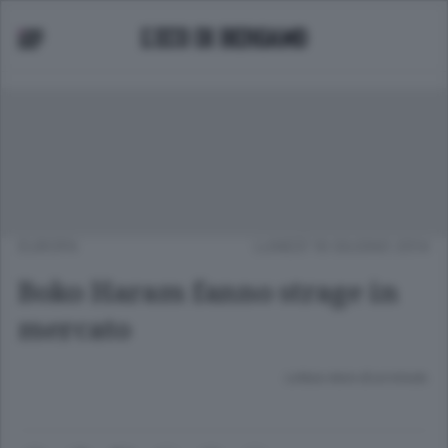
EUROPA
LUNEDÌ 16 GIUGNO 2014
Boko Haram fanno strage in
mercato
Lettura meno di un minuto.