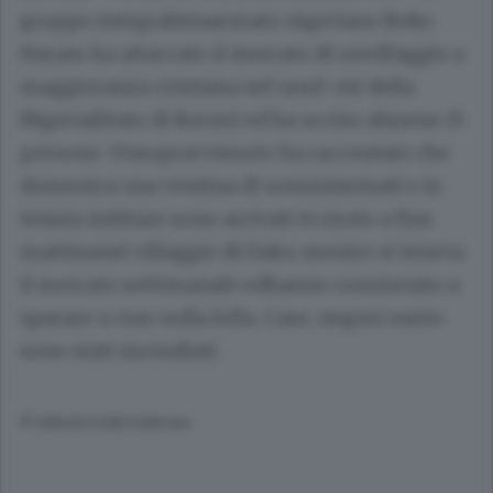
gruppo integralistaarmato nigeriano Boko
Haram ha attaccato il mercato di unvillaggio a
maggioranza cristiana nel nord-est della
Nigeria(Stato di Borno) ed ha ucciso almeno 15
persone. Unsopravvissuto ha raccontato che
domenica una ventina di uominiarmati e in
tenuta militare sono arrivati in moto a fine
mattinanel villaggio di Daku mentre si teneva
il mercato settimanale edhanno cominciato a
sparare a csao sulla folla. Case, negozi eauto
sono stati incendiati.
© RIPRODUZIONE RISERVATA