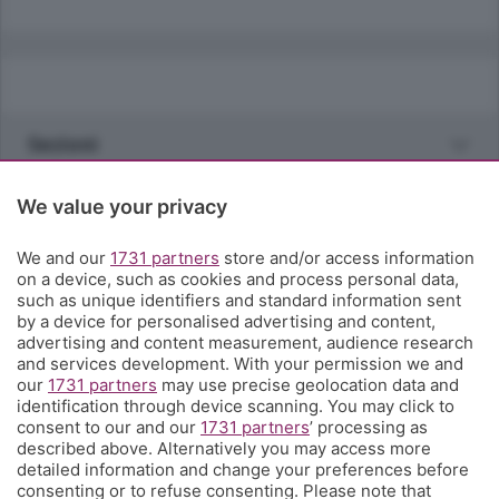
Sezioni
Rubriche
We value your privacy
We and our
1731 partners
store and/or access information
Territorio
on a device, such as cookies and process personal data,
such as unique identifiers and standard information sent
by a device for personalised advertising and content,
Servizi
advertising and content measurement, audience research
and services development. With your permission we and
our
1731 partners
may use precise geolocation data and
Chi Siamo
identification through device scanning. You may click to
consent to our and our
1731 partners
’ processing as
described above. Alternatively you may access more
Community
detailed information and change your preferences before
consenting or to refuse consenting. Please note that