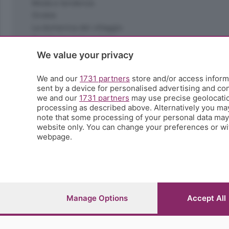
Moda e tendenze
Orobie
La domenica del villaggio
Ricette (quasi) perfette
Scienza e Tecnologia
We value your privacy
Tic Tac
Volontariato
We and our
1731 partners
store and/or access informa
sent by a device for personalised advertising and c
StoryLab
we and our
1731 partners
may use precise geolocation
Il punto
processing as described above. Alternatively you ma
L'EcoCafè
note that some processing of your personal data may n
Editoriali
website only. You can change your preferences or wit
webpage.
© COPYRIGHT 2026 - S.E.S.A.A.B. S.p.a. con sede in Vial
riproduzione anche parziale
Iscritta al Registro Imprese di Bergamo al n.243762 | Ca
Manage Options
Accept All