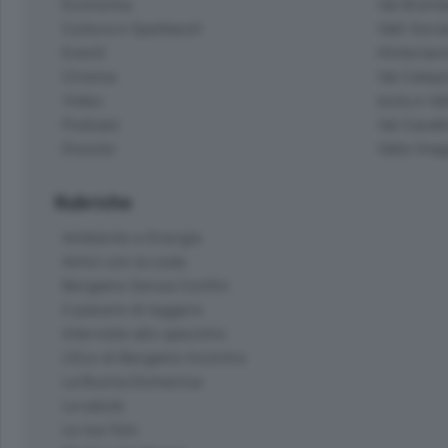
Economia
Val Bremb
Cultura e Spettacoli
Valli Seria
Eventi
Hinterlan
Cinema
Val Calepi
Video
Isola e Va
Podcast
Val Cavall
Dossier
Valle Ima
Rubriche
Ambiente e Energia
Amici con la coda
Bergamo Senza Confini
Il piacere di leggere
Interviste allo specchio
L'Eco di Bergamo Incontra
La Buona Domenica
La salute
Le tue foto