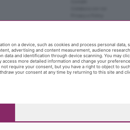
Contatti
Collabora con noi
Privacy e Policy
tion on a device, such as cookies and process personal data, s
ontent, advertising and content measurement, audience researc
 data and identification through device scanning. You may clic
y access more detailed information and change your preference
ot require your consent, but you have a right to object to such
hdraw your consent at any time by returning to this site and cl
e Papa Giovanni XXIII, 118 24121 Bergamo - E' vietata la
pitale sociale Euro 10.000.000 i.v.