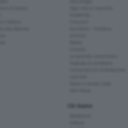
ana
Necrologie
na e di Scalve
Ogni vita un racconto
d
Pubblicità
o e Sebino
Concorsi
lle San Martino
Eco Store - Iniziative
ina
Archivio
gna
Meteo
Cinema
Le aziende comunicano
Segnala un problema
Comunica con la Redazione
I più letti
News in tempo reale
Skill Alexa
Chi Siamo
Redazione
Editore