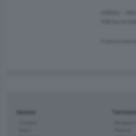
(ANSA) - MILA
Mib ha avviat
© RIPRODUZIONE RI
Sezioni
Territor
Cronaca
Bergamo C
Sport
Pianura