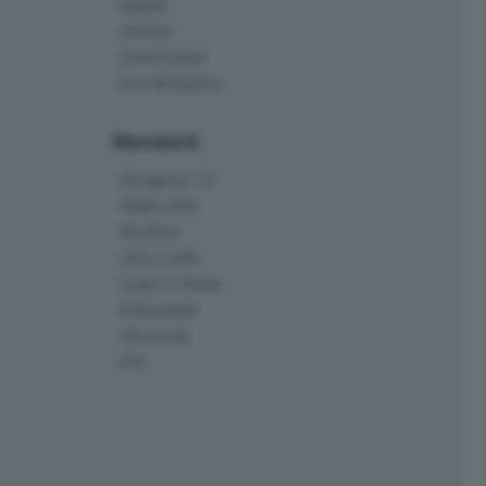
Eppen
Orobie
Delta Index
Eco.Bergamo
Network
Bergamo TV
Radio Alta
Kendoo
L'Eco Cafè
Case in festa
Edoomark
StoryLab
Ark