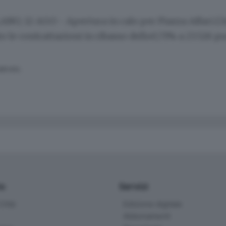
NO, 12 AGO - Apertura in calo per Piazza Affari.L'i
o le contrattazioni in ribasso dello0,71% a 23.526 pu
SERVATA
io
Servizi
ittà
Edizione digitale
Abbonamenti