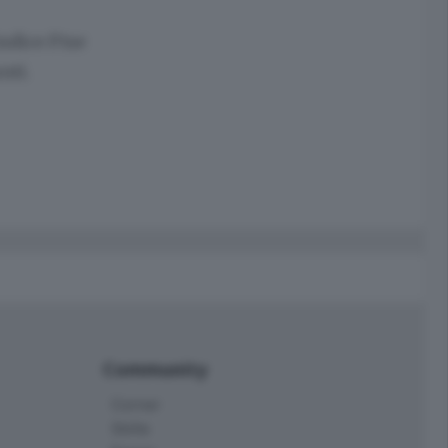
ndice Ftse
nti.
Community
Corner
Skille