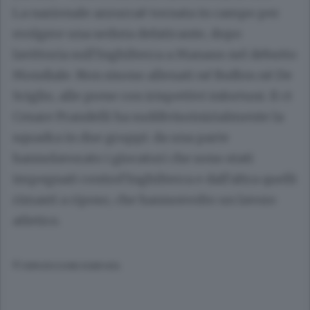
La nazionale azzurraè tornata in campo per
svolgere una seduta defaticante, dopo
lavittoria sull'Inghilterra a Manaus nel debutto
Mondiale. Non sisono allenati né Buffon nè De
Sciglio, alle prese con irispettivi infortuni. Il ct
Cesare Prandelli ha suddivisoinizialmente la
squadra in due gruppi: da una parte
hannolavorato i giocatori che sono stati
impegnati control'Inghilterra e dall'altra quelli
rimasti a riposo, che hannosvolto un lavoro
atletico.
© RIPRODUZIONE RISERVATA