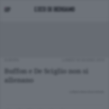
EUROPA
LUNEDÌ 16 GIUGNO 2014
Buffon e De Sciglio non si
allenano
Lettura meno di un minuto.