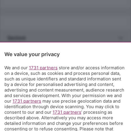
Sezioni
Rubriche
We value your privacy
We and our
1731 partners
store and/or access information
Territorio
on a device, such as cookies and process personal data,
such as unique identifiers and standard information sent
by a device for personalised advertising and content,
Servizi
advertising and content measurement, audience research
and services development. With your permission we and
our
1731 partners
may use precise geolocation data and
Chi Siamo
identification through device scanning. You may click to
consent to our and our
1731 partners
’ processing as
described above. Alternatively you may access more
Community
detailed information and change your preferences before
consenting or to refuse consenting. Please note that