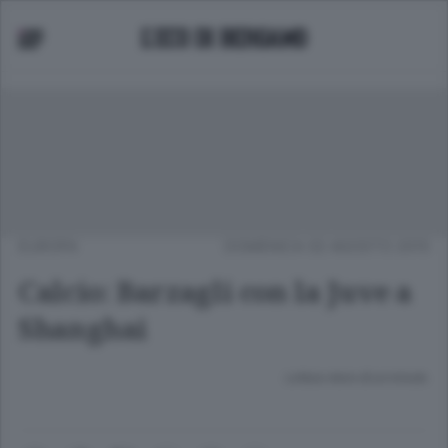
EUROPA
DOMENICA 02 AGOSTO 2015
Calcio: Barzagli con la Juve a
Shanghai
Lettura meno di un minuto.