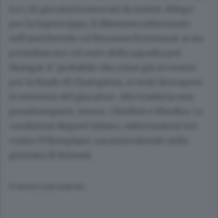
tra i 26 giocatoriconvocati da mister Allegri
per la Supercoppa. Il difensore,infortunato
nell'amichevole col Borussia Dortmund, si sta
perimbarcare col resto della squadra per
Shangai. E' probabile che,come già avvenuto
per la finale di Champions, si tenti ilrecupero
in extremis del giocatore. Alla trasferta non
prendonoparte, invece, Chiellini e Khedira. Le
condizioni diquest'ultimo, infortunatosi ieri
contro l'Olympique, sarannovalutate nella
giornata di domani.
© RIPRODUZIONE RISERVATA