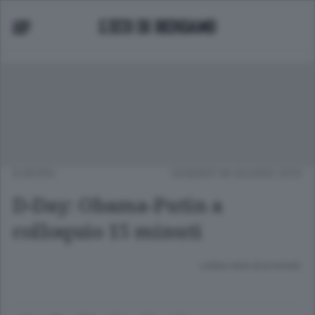
EUROPA
VENERDÌ 06 GIUGNO 2014
D-Day: Obama-Putin a
colloquio 15 minuti
Lettura meno di un minuto.