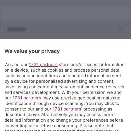
Sezioni
Rubriche
We value your privacy
Territorio
We and our
1731 partners
store and/or access information
on a device, such as cookies and process personal data,
such as unique identifiers and standard information sent
Servizi
by a device for personalised advertising and content,
advertising and content measurement, audience research
and services development. With your permission we and
Chi Siamo
our
1731 partners
may use precise geolocation data and
identification through device scanning. You may click to
consent to our and our
1731 partners
’ processing as
Community
described above. Alternatively you may access more
detailed information and change your preferences before
consenting or to refuse consenting. Please note that
Network