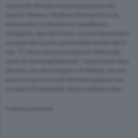
minuti ilcolloquio non programmato fra
Barack Obama e Vladimir Putinsvoltosi in
Normandia: lo riferisce la Casa Bianca
spiegando chei due leader si sono incontrati a
margine del pranzo per lecelebrazione del D-
Day. "E' stata una conversazione informale
enon un meeting bilaterale", ha precisato Ben
Rhodes, uno deiconsiglieri di Obama, che nei
giorni scorsi aveva lasciatoimmaginare uno
scenario d'isolamento del presidente russo.
© RIPRODUZIONE RISERVATA