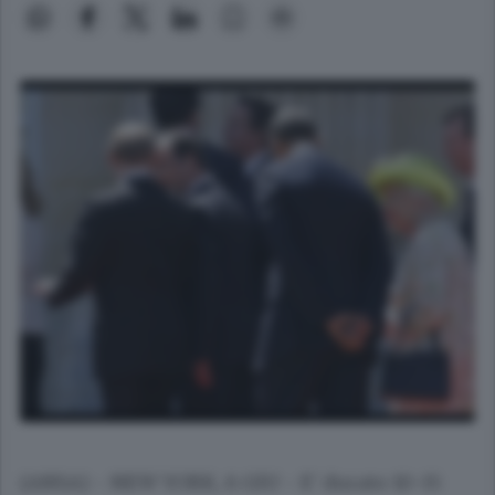
(ANSA) - NEW YORK, 6 GIU - E' durato 10-15