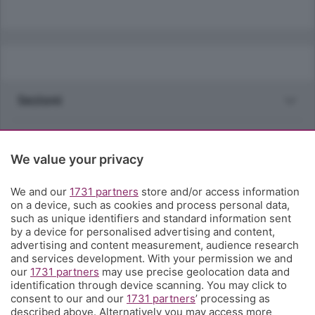
Sezioni
Rubriche
We value your privacy
Territorio
We and our
1731 partners
store and/or access information
on a device, such as cookies and process personal data,
Servizi
such as unique identifiers and standard information sent
by a device for personalised advertising and content,
advertising and content measurement, audience research
Chi Siamo
and services development. With your permission we and
our
1731 partners
may use precise geolocation data and
identification through device scanning. You may click to
Community
consent to our and our
1731 partners
’ processing as
described above. Alternatively you may access more