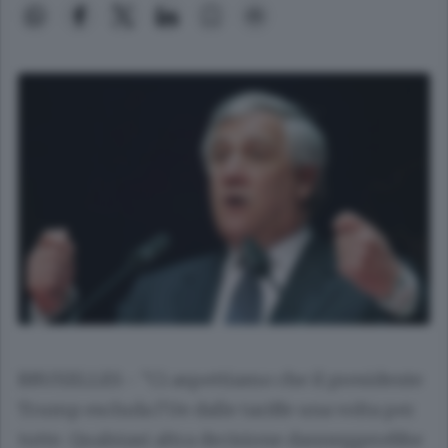
BRUXELLES - "Ci aspettiamo che il presidente
Trump escluda l'Ue dalle tariffe una volta per
tutte. Qualsiasi altra decisione danneggerebbe