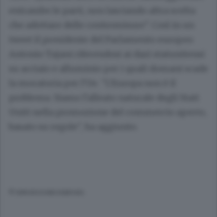
entrambe le parti, non lasciando altra scelta
che adottare delle contromisure". Così in un
tweet il presidente del Parlamento europeo
Antonio Tajani riferendosi ai dazi statunitensi
su acciaio e alluminio per i quali domani scade
la moratoria per l'Ue. "L'Europa non è il
problema. Siamo l'alleato naturale degli Stati
Uniti nella promozione del commercio aperto,
basato su regole", ha aggiunto.
© RIPRODUZIONE RISERVATA