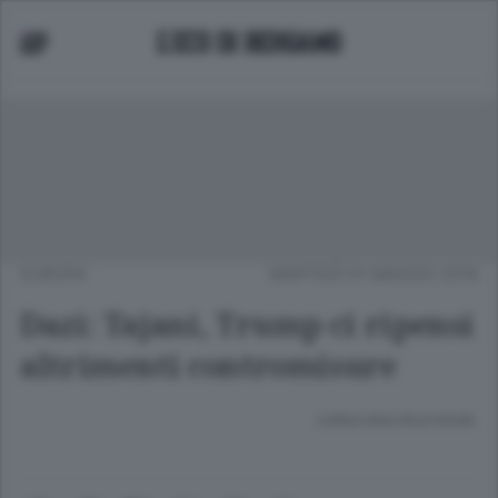
EUROPA
MARTEDÌ 01 MAGGIO 2018
Dazi: Tajani, Trump ci ripensi
altrimenti contromisure
Lettura meno di un minuto.