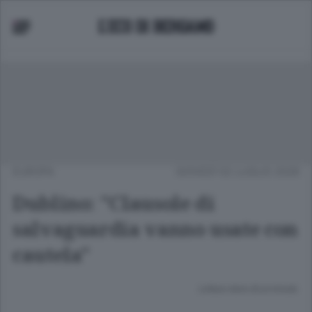
EUROPA
GIOVEDÌ 02 LUGLIO 2026
Dublino: "Clausole di
salvaguardia vanno usate con
cautela"
Lettura meno di un minuto.