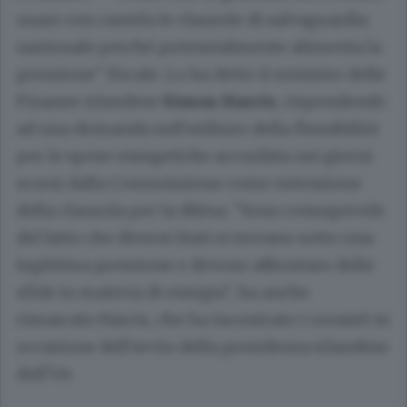
usare con cautela le clausole di salvaguardia
nazionale perché potenzialmente alimenta la
pressione" fiscale. Lo ha detto il ministro delle
Finanze irlandese
Simon Harris
, rispondendo
ad una domanda sull'utilizzo della flessibilità
per le spese energetiche accordata nei giorni
scorsi dalla Commissione come estensione
della clausola per la difesa. "Sono consapevole
del fatto che diversi Stati si trovano sotto una
legittima pressione e devono affrontare delle
sfide in materia di energia", ha anche
rimarcato Harris, che ha incontrato i cronisti in
occasione dell'avvio della presidenza irlandese
dell'Ue.