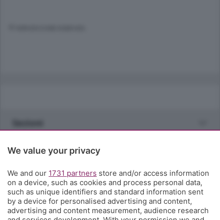
© RIPRODUZIONE RISERVATA
Sezioni
Rubriche
We value your privacy
We and our
1731 partners
store and/or access information
Territorio
on a device, such as cookies and process personal data,
such as unique identifiers and standard information sent
by a device for personalised advertising and content,
Servizi
advertising and content measurement, audience research
and services development. With your permission we and