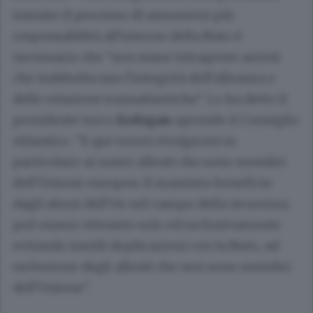
iniziato il processo di assumersi più
responsabilità all'interno della Nato è
necessario che "non siano intraprese azioni
che indeboliscano l'integrità dell'alleanza e
delle relazioni transatlantiche". Lo ha detto il
presidente turco
Erdogan
aprendo il Consiglio
Atlantico. "E qui vorrei rivolgermi in
particolare ai nostri alleati che sono membri
dell'Unione europea: il massimo beneficio
dagli sforzi dell'Ue nel campo della sicurezza
può essere ottenuto solo ed esclusivamente
evitando inutili duplicazioni con la Nato, ad
esclusione degli alleati che non sono membri
dell'Unione".