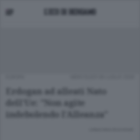
EUROPA
MERCOLEDÌ 08 LUGLIO 2026
Erdogan ad alleati Nato
dell'Ue: "Non agite
indebolendo l'Alleanza"
Lettura meno di un minuto.