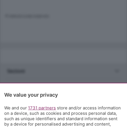
© RIPRODUZIONE RISERVATA
Sezioni
Rubriche
We value your privacy
Territorio
We and our
1731 partners
store and/or access information
on a device, such as cookies and process personal data,
Servizi
such as unique identifiers and standard information sent
by a device for personalised advertising and content,