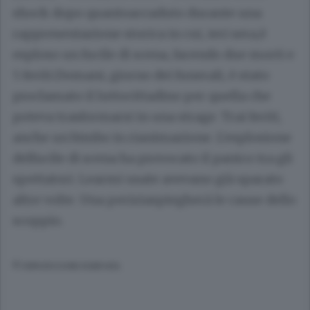
shock dopo quantoaccaduto durante una
rappresentazione storica in cui, ieri sera,è
esploso un fucile di scena, facendo due morti e
5 feriti.Domani, giorno dei funerali, è stato
proclamato il luttocittadino per quella che
poteva trasformarsi in una strage. Trai feriti,
anche un bimbo in rianimazione. L'esplosione
delfucile di scena ha provocato il panico tra gli
spettatori. Learmi usate avevano già sparato
altre volte. Una periziaspiegherà le cause dello
scoppio.
© RIPRODUZIONE RISERVATA