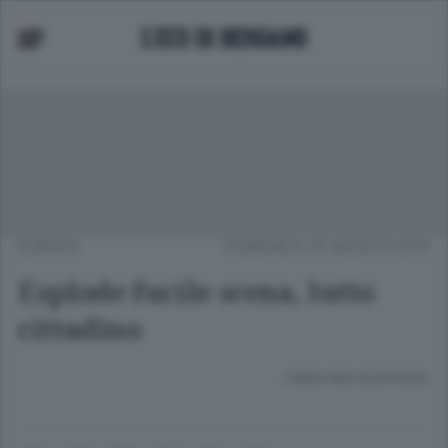
EUROPA
DOMENICA 30 AGOSTO 2015
Esplode fucile scena, lutto
cittadino
Lettura meno di un minuto.