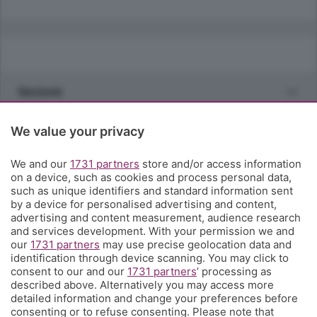
Sezioni
Rubriche
We value your privacy
We and our
1731 partners
store and/or access information
Territorio
on a device, such as cookies and process personal data,
such as unique identifiers and standard information sent
by a device for personalised advertising and content,
Servizi
advertising and content measurement, audience research
and services development. With your permission we and
our
1731 partners
may use precise geolocation data and
Chi Siamo
identification through device scanning. You may click to
consent to our and our
1731 partners
’ processing as
described above. Alternatively you may access more
Community
detailed information and change your preferences before
consenting or to refuse consenting. Please note that