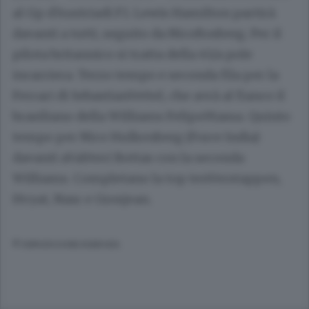
al Gp d'Austriadi F1. Lewis Hamilton partirà
davanti a tutti, seguito da NicoRosberg. Per il
pilota britannico si tratta della 45/a pole
incarriera. Terzo tempo e seconda fila per la
Ferrari di SebastianVettel, che avrà al fianco il
brasiliano della Williams FelipeMassa. Quinto
tempo per Nico Hulkenberg (Force India)
davanti aValtteri Bottas con la seconda
Williams. Completano la top tenVerstappen,
Hvyat, Nasr e Grosjean.
© RIPRODUZIONE RISERVATA