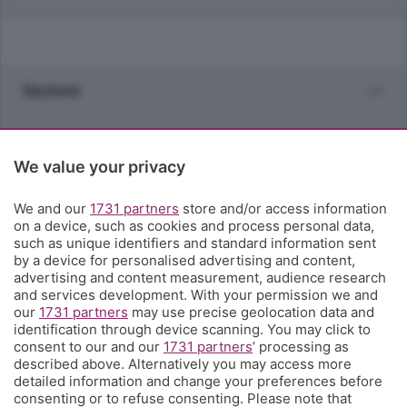
Sezioni
Rubriche
We value your privacy
Territorio
We and our
1731 partners
store and/or access information
on a device, such as cookies and process personal data,
Servizi
such as unique identifiers and standard information sent
by a device for personalised advertising and content,
advertising and content measurement, audience research
Chi Siamo
and services development. With your permission we and
our
1731 partners
may use precise geolocation data and
identification through device scanning. You may click to
Community
consent to our and our
1731 partners
’ processing as
described above. Alternatively you may access more
detailed information and change your preferences before
Network
consenting or to refuse consenting. Please note that