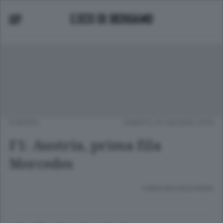
EUROPA
SABATO 20 GIUGNO 2015
F1: Austria, prima fila
Mercedes
Lettura meno di un minuto.