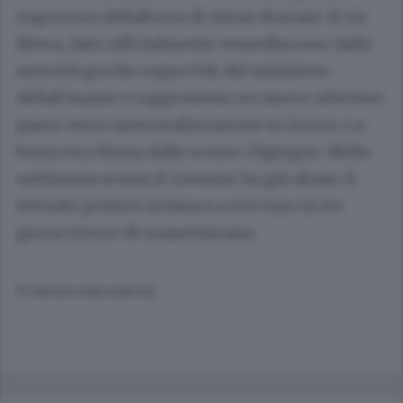
riapertura dellaBorsa di Atene domani. Il via
libera, dato ufficialmente venerdìscorso dalle
autorità greche segue l'ok del ministero
dellaFinanze e rappresenta un nuovo ulteriore
passo verso lanormalizzazione in Grecia. La
borsa era chiusa dallo scorso 29giugno. Nella
settimana scorsa il Governo ha già alzato il
tettodei prelievi in banca a 420 euro in tre
giorni invece di unasettimana.
© RIPRODUZIONE RISERVATA