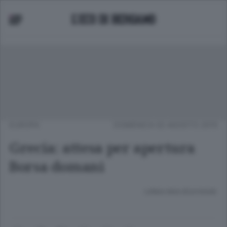
EUROPA
DOMENICA 02 AGOSTO 2015
Grecia: attesa per apertura
Borsa domani
Lettura meno di un minuto.