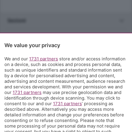
Sezioni
Rubriche
We value your privacy
Territorio
We and our
1731 partners
store and/or access information
on a device, such as cookies and process personal data,
Servizi
such as unique identifiers and standard information sent
by a device for personalised advertising and content,
advertising and content measurement, audience research
Chi Siamo
and services development. With your permission we and
our
1731 partners
may use precise geolocation data and
identification through device scanning. You may click to
Community
consent to our and our
1731 partners
’ processing as
described above. Alternatively you may access more
detailed information and change your preferences before
Network
consenting or to refuse consenting. Please note that
some processing of your personal data may not require
your consent, but you have a right to object to such