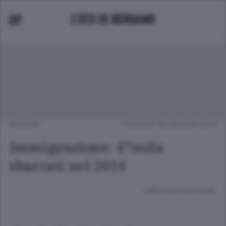
EUROPA
VENERDÌ 06 GIUGNO 2014
Immigrazione: 47mila
sbarcati nel 2014
Lettura meno di un minuto.