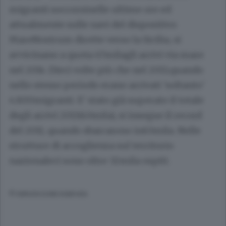
migranti soccorsinelle ultime ore ed
attualmente sulle navi del dispositivo
MareNostrum dirette verso la Sicilia, si
avvicinano a quota 47milagli arrivi via mare
nel 2014. Dieci volte più che nel 2013,quando
nello stesso periodo erano arrivati 'soltanto'
4.800migranti. E' stato già superato il totale
degli arrivi 2013(43mila), si insegue il record
del 2011, quando sbarcarono in63mila. Nelle
strutture di accoglienza sul territorio
nazionaleci sono oltre 32mila ospiti.
© RIPRODUZIONE RISERVATA