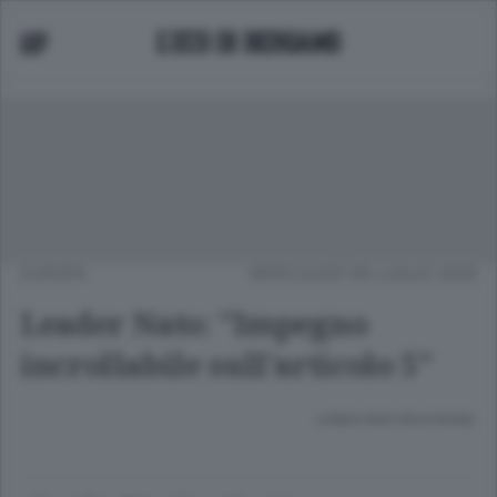
EUROPA
MERCOLEDÌ 08 LUGLIO 2026
Leader Nato: "Impegno
incrollabile sull'articolo 5"
Lettura meno di un minuto.