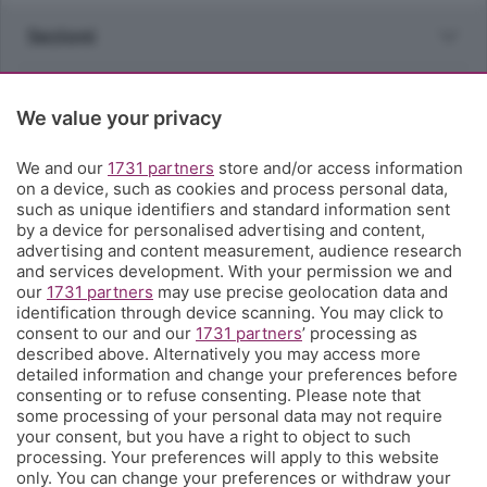
Sezioni
Rubriche
We value your privacy
Territorio
We and our
1731 partners
store and/or access information
on a device, such as cookies and process personal data,
such as unique identifiers and standard information sent
Servizi
by a device for personalised advertising and content,
advertising and content measurement, audience research
and services development. With your permission we and
Chi Siamo
our
1731 partners
may use precise geolocation data and
identification through device scanning. You may click to
consent to our and our
1731 partners
’ processing as
Community
described above. Alternatively you may access more
detailed information and change your preferences before
consenting or to refuse consenting. Please note that
Network
some processing of your personal data may not require
your consent, but you have a right to object to such
processing. Your preferences will apply to this website
only. You can change your preferences or withdraw your