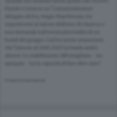
Quando me neandrò farete quello che vorrete.
Finché ci sono io no".L'amministratore
delegato di Fca, Sergio Marchionne, ha
rispostocosì al Salone dell'Auto di Ginevra a
una domanda sull'eventualevendita di un
brand del gruppo. L'ad ha anche annunciato
che"intorno al 2019-2020 la Panda andrà
altrove. Lo stabilimento diPomigliano - ha
spiegato - ha la capacità di fare altre auto".
© RIPRODUZIONE RISERVATA