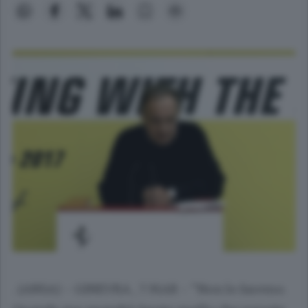
. (ANSA) - GINEVRA , 7 MAR - "Non lo faremo.