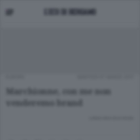
EUROPA
MARTEDÌ 07 MARZO 2017
Marchionne, con me non
venderemo brand
Lettura meno di un minuto.