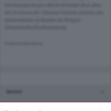
Deschamps ha poi riferito il forfait diun altro
dei 23 convocati: Clement Grenier (Lione), che
saràsostituito in Brasile da Morgan
Schneiderlin (Southampton).
© RIPRODUZIONE RISERVATA
Sezioni
Rubriche