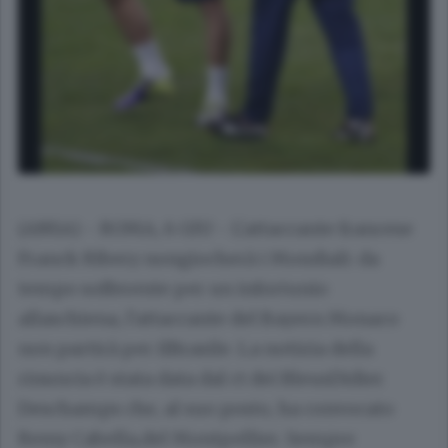
(ANSA) - ROMA, 6 GIU - L'attaccante francese
Franck Ribery nongiocherà i Mondiali: da
tempo sofferente per un infortunio
allaschiena, l'attaccante del Bayern Monaco
non partirà per ilBrasile. La notizia della
rinuncia è stata data dal ct dei BleusDidier
Deschamps che, al suo posto, ha convocato
Remy Cabella,del Montpellier. Sempre