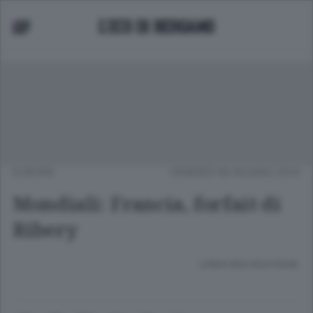
EUROPA
VENERDÌ 06 GIUGNO 2014
Mondiali: Francia, forfait di
Ribery
Lettura meno di un minuto.