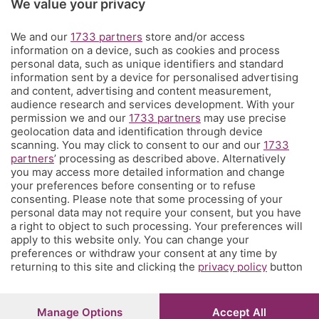
We value your privacy
Territorio
We and our
1733 partners
store and/or access
information on a device, such as cookies and process
Servizi
personal data, such as unique identifiers and standard
information sent by a device for personalised advertising
and content, advertising and content measurement,
Chi Siamo
audience research and services development. With your
permission we and our
1733 partners
may use precise
geolocation data and identification through device
Community
scanning. You may click to consent to our and our
1733
partners
’ processing as described above. Alternatively
you may access more detailed information and change
Network
your preferences before consenting or to refuse
consenting. Please note that some processing of your
personal data may not require your consent, but you have
a right to object to such processing. Your preferences will
apply to this website only. You can change your
preferences or withdraw your consent at any time by
returning to this site and clicking the
privacy policy
button
© COPYRIGHT 2026 - S.E.S.A.A.B. S.p.a. con sede in Viale
at the bottom of the webpage.
Papa Giovanni XXIII, 118 24121 Bergamo - E' vietata la
riproduzione anche parziale
Iscritta al Registro Imprese di Bergamo al n.243762 |
Manage Options
Accept All