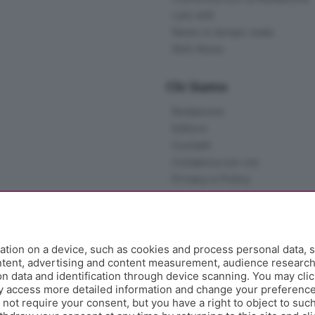
I più letti
News in tempo reale
Skill Alexa
Chi Siamo
Redazione
Editore
Contatti
Collabora con noi
Privacy e Policy
tion on a device, such as cookies and process personal data, s
ontent, advertising and content measurement, audience researc
 data and identification through device scanning. You may clic
y access more detailed information and change your preference
ot require your consent, but you have a right to object to such