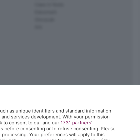
Case in festa
Edoomark
StoryLab
Ark
uch as unique identifiers and standard information
h and services development. With your permission
k to consent to our and our
1731 partners
’
s before consenting or to refuse consenting. Please
 processing. Your preferences will apply to this