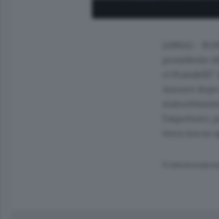
(ANSA) - ROMA
presidente Ab
ct Prandelli"
Azzurri dopo 
statoottimist
l'aspettavo, 
terra ma su q
© RIPRODUZIONE RI