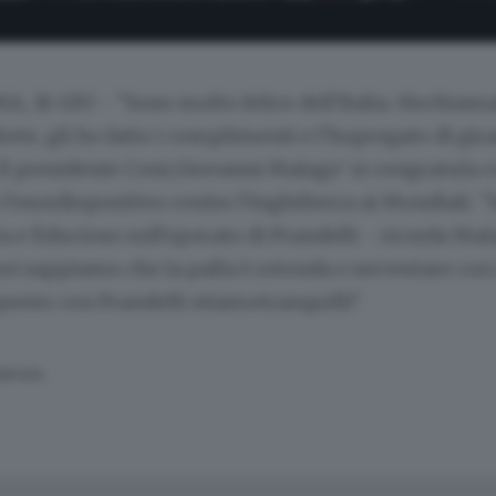
, 16 GIU - "Sono molto felice dell'Italia. Hochiama
ete, gli ho fatto i complimenti e l'hopregato di gira
. Il presidente Coni,Giovanni Malago' si congratula c
l'esordiopositivo contro l'Inghilterra ai Mondiali.
a e fiducioso sull'operato di Prandelli - ricorda M
poi sappiamo che la palla è rotonda e servestare con 
uesto con Prandelli stiamotranquilli".
SERVATA