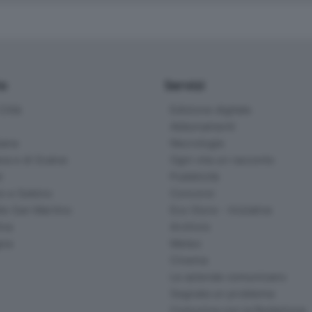
io
Servizi
ittà
Edizione digitale
Abbonamenti
ana
Necrologie
na e di Scalve
Ogni vita un racconto
d
Pubblicità
o e Sebino
Concorsi
lle San Martino
Eco Store - Iniziative
ina
Archivio
gna
Meteo
Cinema
Le aziende comunicano
Segnala un problema
Comunica con la Redazione