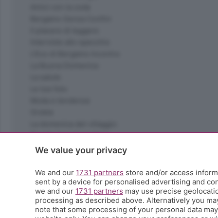
Amici con la coda
Bergamo Senza Confini
Il piacere di leggere
Interviste allo specchio
L'Eco di Bergamo Incontra
La Buona Domenica
La salute
Le tue foto
Moda e tendenze
Orobie
La domenica del villaggio
Ricette (quasi) perfette
Scienza e Tecnologia
We value your privacy
Tic Tac
Volontariato
We and our
1731 partners
store and/or access informa
sent by a device for personalised advertising and c
StoryLab
we and our
1731 partners
may use precise geolocation
Il punto
processing as described above. Alternatively you ma
L'EcoCafè
note that some processing of your personal data may n
Editoriali