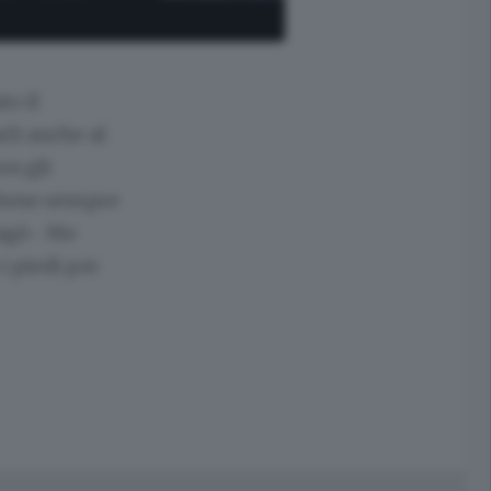
to il
rli anche al
on gli
 "Sono sempre
alagò- Me
i piedi per