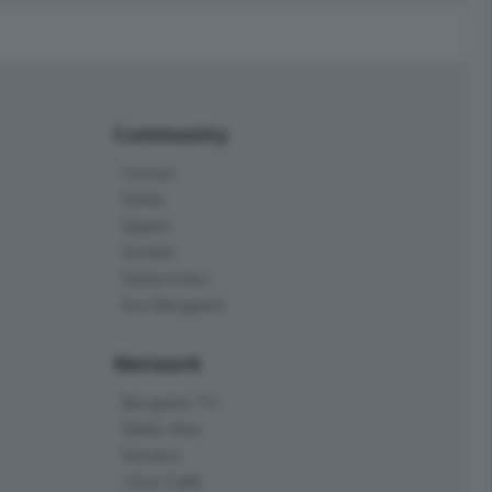
Community
Corner
Skille
Eppen
Orobie
Delta Index
Eco.Bergamo
Network
Bergamo TV
Radio Alta
Kendoo
L'Eco Cafè