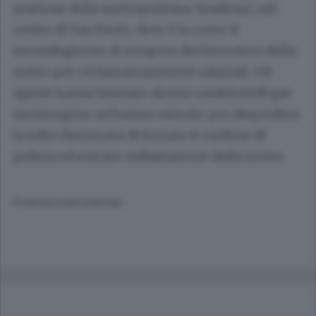
stazione della metropolitana 'AnaRosa', nel
centro di San Paolo, dove è in corso il
secondogiorno di sciopero dei lavoratori della
metro per reclamareaumenti salariali. Gli
agenti hanno lanciato alcuni candelottidi gas
lacrimogeno ed hanno caricato per disperdere
la folla checercava di forzare il cordone di
polizia ed entrare nellastazione della metro.
© RIPRODUZIONE RISERVATA