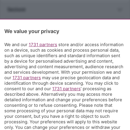
Sezioni
Rubriche
We value your privacy
Territorio
We and our
1731 partners
store and/or access information
on a device, such as cookies and process personal data,
such as unique identifiers and standard information sent
Servizi
by a device for personalised advertising and content,
advertising and content measurement, audience research
and services development. With your permission we and
Chi Siamo
our
1731 partners
may use precise geolocation data and
identification through device scanning. You may click to
consent to our and our
1731 partners
’ processing as
Community
described above. Alternatively you may access more
detailed information and change your preferences before
consenting or to refuse consenting. Please note that
Network
some processing of your personal data may not require
your consent, but you have a right to object to such
processing. Your preferences will apply to this website
only. You can change your preferences or withdraw your