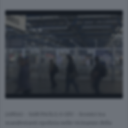
(ANSA) - SAN PAOLO, 6 GIU - Scontri tra
manifestanti epolizia nelle vicinanze della