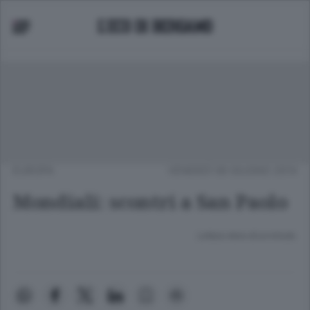
EUROPA
VENERDÌ 06 GIUGNO 2014
Mondiali: scontri a San Paolo
Lettura meno di un minuto.