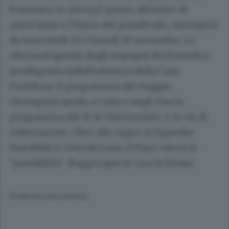
Francesco in Africa,il quinto all'estero di
quest'anno e l'11/mo del pontificato, sisvolgerà
da mercoledì 25 e lunedì 30 novembre. Lo
riferiscel'agenda degli impegni del Pontefice
predisposta dallaPrefettura della Casa
Pontificia. Il programma del viaggio,
cheseguirà quello a Cuba e negli Usa in
programma dal 19 al 28settembre, è in via di
elaborazione. Oltre alle tappe in Ugandae
Repubblica Centrafricana, il Papa valuta la
"possibilità" diaggiungerne una in Kenya.
© RIPRODUZIONE RISERVATA