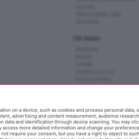
I più letti
News in tempo reale
Skill Alexa
Chi Siamo
Redazione
Editore
Contatti
Collabora con noi
Privacy e Policy
tion on a device, such as cookies and process personal data, s
ontent, advertising and content measurement, audience researc
 data and identification through device scanning. You may clic
y access more detailed information and change your preference
ot require your consent, but you have a right to object to such