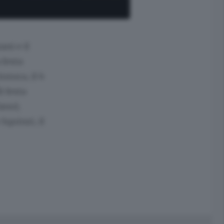
ni e il
 festa
usura, il 6
i festa
ano);
 Squinzi, il