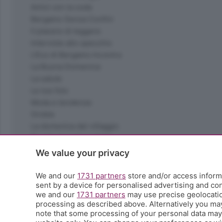
Amici con la coda
Bergamo Senza Confini
Il piacere di leggere
Interviste allo specchio
L'Eco di Bergamo Incontra
La Buona Domenica
La salute
Le tue foto
Moda e tendenze
Orobie
La domenica del villaggio
Ricette (quasi) perfette
Scienza e Tecnologia
We value your privacy
Tic Tac
Volontariato
We and our
1731 partners
store and/or access informa
sent by a device for personalised advertising and c
StoryLab
we and our
1731 partners
may use precise geolocation
Il punto
processing as described above. Alternatively you ma
L'EcoCafè
note that some processing of your personal data may n
Editoriali