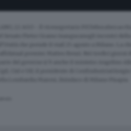
NO, 22 AGO - Il vicesegretario Pd DeboraSerracchia
l Senato Pietro Grasso inauguranogli incontri della
l'Unità che prende il viail 25 agosto a Milano. La chi
affidataal premier Matteo Renzi. Nei tredici giorni d
arte del governo (c'è anche il ministro Angelino Alf
Cgil, Cisl e Uil; il presidente di ConfindustriaGiorgio
lla Lombardia Maroni, ilsindaco di Milano Pisapia.
SERVATA