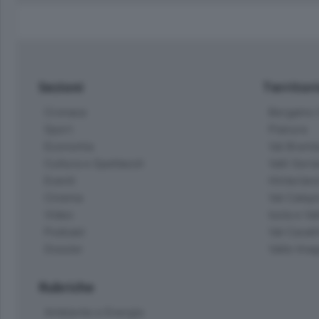
Sezioni
Territor
Cronaca
Bergamo C
Sport
Pianura
Economia
Val Bremb
Cultura e Spettacoli
Valli Seria
Eventi
Hinterlan
Cinema
Val Calepi
Video
Isola e Va
Podcast
Val Cavall
Dossier
Valle Ima
Rubriche
Ambiente e Energia