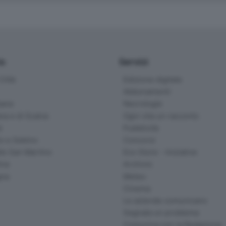
io
Servizi
ittà
Edizione digitale
Abbonamenti
ana
Necrologie
na e di Scalve
Ogni vita un racconto
d
Pubblicità
o e Sebino
Concorsi
lle San Martino
Eco Store - Iniziative
ina
Archivio
gna
Meteo
Cinema
Le aziende comunicano
Segnala un problema
Comunica con la Redazione