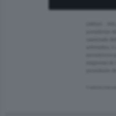
(ANSA) - MILA
presidente de
nazionale del
settembre, è 
incontricon p
isegretari di 
presidente de
© RIPRODUZIONE RI