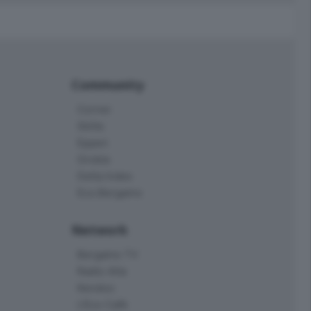
Community
Corner
Skille
Eppen
Orobie
Delta Index
Eco.Bergamo
Network
Bergamo TV
Radio Alta
Kendoo
L'Eco Cafè