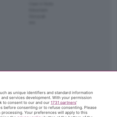
Case in festa
Edoomark
StoryLab
Ark
uch as unique identifiers and standard information
h and services development. With your permission
k to consent to our and our
1731 partners
’
s before consenting or to refuse consenting. Please
 processing. Your preferences will apply to this