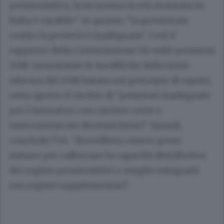
pensionistica, la sicurezza in età avanzata in
Italia è varabile" in quanto "la protezione
contro la povertà è inadeguata". Così il
rapporto della Commissione Ue sulle pensioni
2018: nonostante le modifiche della mini-
riforma del 2016 basata sul principio di equità,
resta aperto il rischio di "pensioni inadeguate
per i lavoratori con carriere corte o
interruzioni nei decenni futuri". Quindi,
conclude l'Ue, "dovrebbero essere prese
misure per rafforzare la capacità distributiva
dei regimi pensionistici e meglio integrarli
con regimi supplementari".