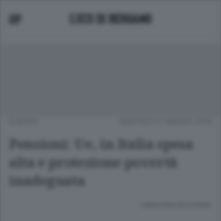
EUROPA
MARTEDÌ 01 MAGGIO 2018
Pensioni: Ue, in Italia spesa
alta e protezione povertà
inadeguata
Lettura meno di un minuto.