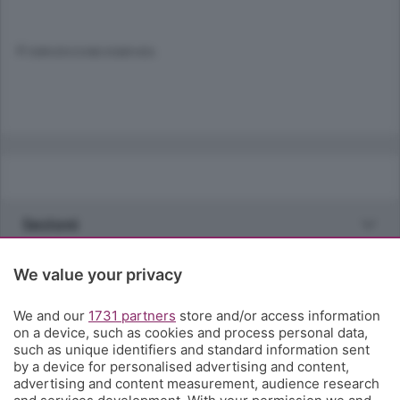
© RIPRODUZIONE RISERVATA
Sezioni
Rubriche
We value your privacy
We and our
1731 partners
store and/or access information
Territorio
on a device, such as cookies and process personal data,
such as unique identifiers and standard information sent
by a device for personalised advertising and content,
Servizi
advertising and content measurement, audience research