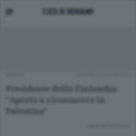
EUROPA
GIOVEDÌ 31 LUGLIO 2025
Presidente della Finlandia:
"Aperto a riconoscere la
Palestina"
Lettura meno di un minuto.