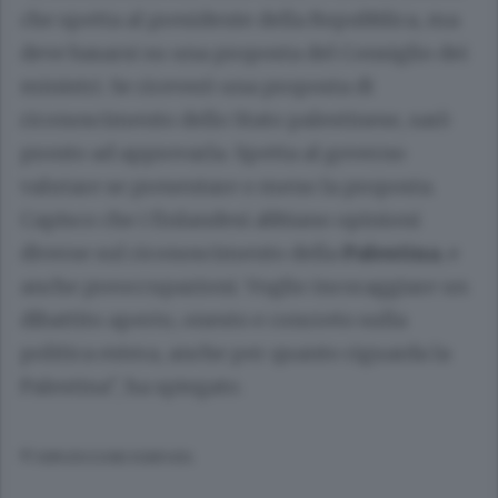
che spetta al presidente della Repubblica, ma
deve basarsi su una proposta del Consiglio dei
ministri. Se riceverò una proposta di
riconoscimento dello Stato palestinese, sarò
pronto ad approvarla. Spetta al governo
valutare se presentare o meno la proposta.
Capisco che i finlandesi abbiano opinioni
diverse sul riconoscimento della
Palestina
, e
anche preoccupazioni. Voglio incoraggiare un
dibattito aperto, onesto e concreto sulla
politica estera, anche per quanto riguarda la
Palestina", ha spiegato.
© RIPRODUZIONE RISERVATA