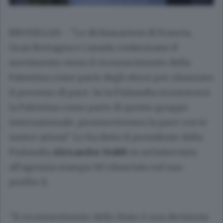
BRUXELLES - "Le dichiarazioni di Francia,
Gran Bretagna e Canada confermano il
movimento verso il riconoscimento della
Palestina come parte degli sforzi per rilanciare
il processo di pace. Se la Finlandia riconoscerà
la Palestina come parte di questo gruppo
internazionale, promuoveremo la pace con le
nostre azioni". Lo ha detto il presidente della
Finlandia
Alexander Stubb
in un'intervista
all'agenzia stampa Stt rilanciato sul suo
profilo X.
"Il riconoscimento dello Stato è una decisione